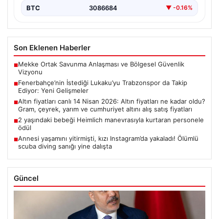
BTC
3086684
▼ -0.16%
Son Eklenen Haberler
Mekke Ortak Savunma Anlaşması ve Bölgesel Güvenlik
■
Vizyonu
Fenerbahçe’nin İstediği Lukaku’yu Trabzonspor da Takip
■
Ediyor: Yeni Gelişmeler
Altın fiyatları canlı 14 Nisan 2026: Altın fiyatları ne kadar oldu?
■
Gram, çeyrek, yarım ve cumhuriyet altını alış satış fiyatları
2 yaşındaki bebeği Heimlich manevrasıyla kurtaran personele
■
ödül
Annesi yaşamını yitirmişti, kızı Instagram’da yakaladı! Ölümlü
■
scuba diving sanığı yine dalışta
Güncel