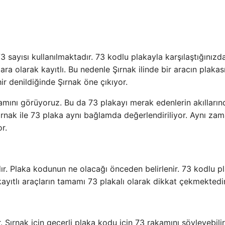
73 sayısı kullanılmaktadır. 73 kodlu plakayla karşılaştığınızd
ara olarak kayıtlı. Bu nedenle Şırnak ilinde bir aracın plakas
hir denildiğinde Şırnak öne çıkıyor.
kamını görüyoruz. Bu da 73 plakayı merak edenlerin akılların
Şırnak ile 73 plaka aynı bağlamda değerlendiriliyor. Aynı za
r.
adır. Plaka kodunun ne olacağı önceden belirlenir. 73 kodlu p
ayıtlı araçların tamamı 73 plakalı olarak dikkat çekmektedir
. Şırnak için geçerli plaka kodu için 73 rakamını söyleyebilir