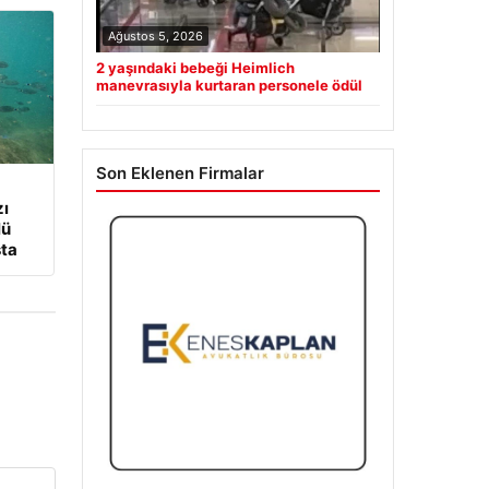
Ağustos 5, 2026
2 yaşındaki bebeği Heimlich
manevrasıyla kurtaran personele ödül
Son Eklenen Firmalar
zı
lü
şta