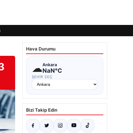
ı
Hava Durumu
3
☁
Ankara
NaN°C
ŞEHIR SEÇ
Bizi Takip Edin