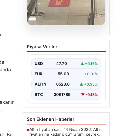
05.08.2026
a
2 yaşındaki bebeği
ı
Piyasa Verileri
Heimlich manevrasıyla
kurtaran personele ödül
da
USD
47.70
▲ +0.16%
{“title”: “2 Yaşındaki Bebeği
manda
Heimlich Manevrası ile Kurtaran
EUR
55.03
• 0.01%
Görevlilere Takdir Belgesi”,
“content”: “ İstanbul…
ALTIN
6528.6
▲ +0.55%
BTC
3061789
▼ -0.18%
lakanın
.
Son Eklenen Haberler
Altın fiyatları canlı 14 Nisan 2026: Altın
■
iz. Bu
fiyatları ne kadar oldu? Gram, çeyrek,