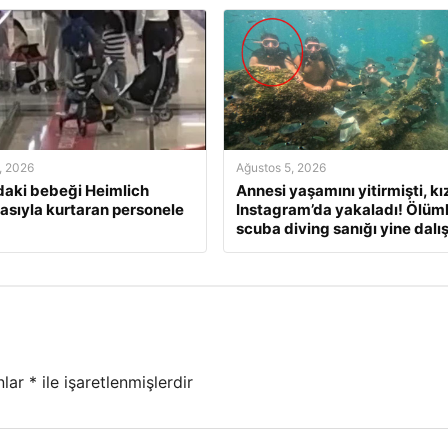
, 2026
Ağustos 5, 2026
daki bebeği Heimlich
Annesi yaşamını yitirmişti, kı
sıyla kurtaran personele
Instagram’da yakaladı! Ölüm
scuba diving sanığı yine dalı
nlar
*
ile işaretlenmişlerdir