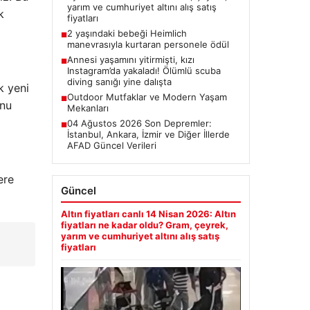
yarım ve cumhuriyet altını alış satış
k
fiyatları
2 yaşındaki bebeği Heimlich
■
manevrasıyla kurtaran personele ödül
Annesi yaşamını yitirmişti, kızı
■
Instagram’da yakaladı! Ölümlü scuba
diving sanığı yine dalışta
k yeni
Outdoor Mutfaklar ve Modern Yaşam
■
unu
Mekanları
04 Ağustos 2026 Son Depremler:
■
İstanbul, Ankara, İzmir ve Diğer İllerde
AFAD Güncel Verileri
ere
Güncel
Altın fiyatları canlı 14 Nisan 2026: Altın
fiyatları ne kadar oldu? Gram, çeyrek,
yarım ve cumhuriyet altını alış satış
fiyatları