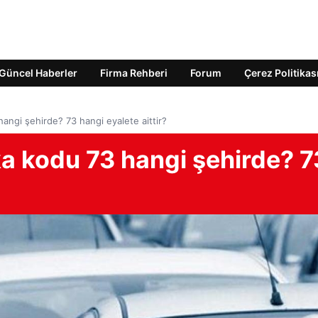
Güncel Haberler
Firma Rehberi
Forum
Çerez Politikas
angi şehirde? 73 hangi eyalete aittir?
ka kodu 73 hangi şehirde? 7