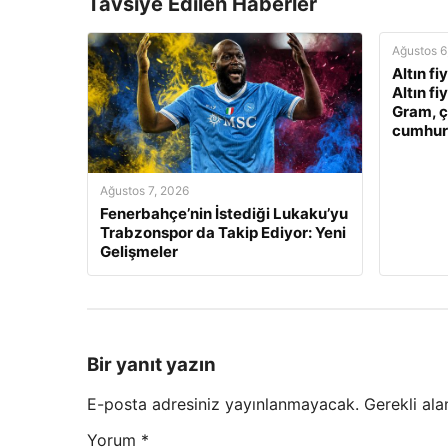
Tavsiye Edilen Haberler
Ağustos 6
Altın fi
Altın fi
Gram, ç
cumhuriy
Ağustos 7, 2026
Fenerbahçe’nin İstediği Lukaku’yu
Trabzonspor da Takip Ediyor: Yeni
Gelişmeler
Bir yanıt yazın
E-posta adresiniz yayınlanmayacak.
Gerekli ala
Yorum
*