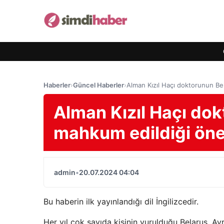
Haberler
›
Güncel Haberler
›
Alman Kızıl Haçı doktorunun Be
Alman Kızıl Haçı do
mahkum edildiği öne
admin
•
20.07.2024 04:04
Bu haberin ilk yayınlandığı dil İngilizcedir.
Her yıl çok sayıda kişinin vurulduğu Belarus, A