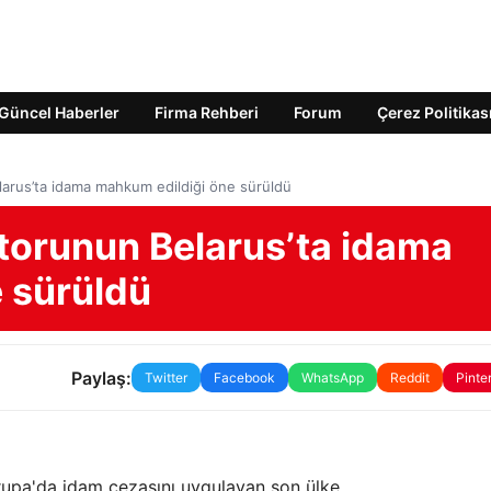
Güncel Haberler
Firma Rehberi
Forum
Çerez Politikas
larus’ta idama mahkum edildiği öne sürüldü
ktorunun Belarus’ta idama
 sürüldü
Paylaş:
Twitter
Facebook
WhatsApp
Reddit
Pinte
vrupa'da idam cezasını uygulayan son ülke.