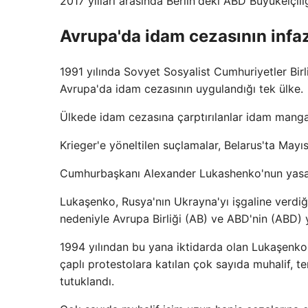
2017 yılları arasında Berlin'deki ABD Büyükelçiliğ
Avrupa'da idam cezasının infaz 
1991 yılında Sovyet Sosyalist Cumhuriyetler Birl
Avrupa'da idam cezasının uygulandığı tek ülke.
Ülkede idam cezasına çarptırılanlar idam mangası
Krieger'e yöneltilen suçlamalar, Belarus'ta Mayı
Cumhurbaşkanı Alexander Lukashenko'nun yasayı ü
Lukaşenko, Rusya'nın Ukrayna'yı işgaline verdiğ
nedeniyle Avrupa Birliği (AB) ve ABD'nin (ABD) y
1994 yılından bu yana iktidarda olan Lukaşenko
çaplı protestolara katılan çok sayıda muhalif, 
tutuklandı.