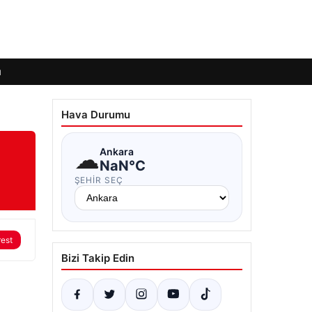
ı
Hava Durumu
☁
Ankara
NaN°C
ŞEHIR SEÇ
rest
Bizi Takip Edin