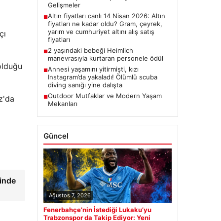
Gelişmeler
Altın fiyatları canlı 14 Nisan 2026: Altın
■
fiyatları ne kadar oldu? Gram, çeyrek,
yarım ve cumhuriyet altını alış satış
çı
fiyatları
2 yaşındaki bebeği Heimlich
■
manevrasıyla kurtaran personele ödül
 olduğu
Annesi yaşamını yitirmişti, kızı
■
Instagram’da yakaladı! Ölümlü scuba
diving sanığı yine dalışta
Outdoor Mutfaklar ve Modern Yaşam
z'da
■
Mekanları
Güncel
inde
Ağustos 7, 2026
Fenerbahçe’nin İstediği Lukaku’yu
Trabzonspor da Takip Ediyor: Yeni