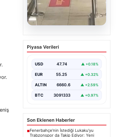
05.08.2026
2 yaşındaki bebeği
Piyasa Verileri
Heimlich manevrasıyla
kurtaran personele ödül
r.
USD
47.74
▲ +0.18%
{“title”: “2 Yaşındaki Bebeği
Heimlich Manevrası ile Kurtaran
EUR
55.25
▲ +0.32%
Görevlilere Takdir Belgesi”,
yor.
“content”: “ İstanbul…
ALTIN
6660.6
▲ +2.59%
BTC
3091333
▲ +0.97%
eniş
Son Eklenen Haberler
Fenerbahçe’nin İstediği Lukaku’yu
■
Trabzonspor da Takip Ediyor: Yeni