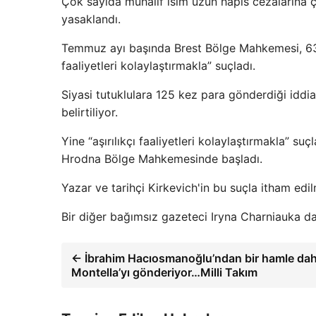
Çok sayıda muhalif isim uzun hapis cezalarına ça
yasaklandı.
Temmuz ayı başında Brest Bölge Mahkemesi, 63 y
faaliyetleri kolaylaştırmakla” suçladı.
Siyasi tutuklulara 125 kez para gönderdiği iddia
belirtiliyor.
Yine “aşırılıkçı faaliyetleri kolaylaştırmakla” 
Hrodna Bölge Mahkemesinde başladı.
Yazar ve tarihçi Kirkevich'in bu suçla itham edilm
Bir diğer bağımsız gazeteci Iryna Charniauka da
← İbrahim Hacıosmanoğlu’ndan bir hamle dah
Montella’yı gönderiyor…Milli Takım