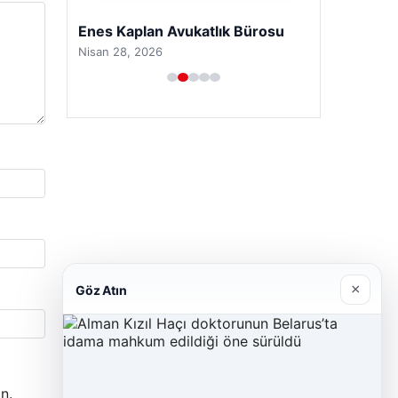
Trend Yapı Akustik
Nisan 18, 2026
×
Göz Atın
n.