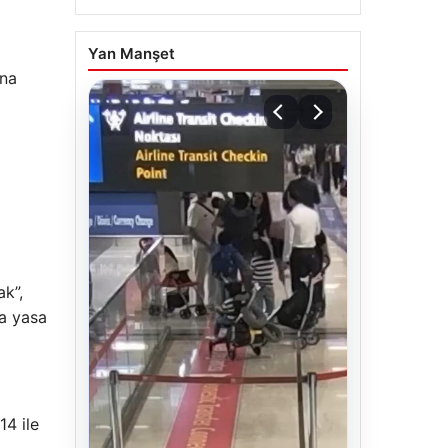
Yan Manşet
ına
ak”,
la yasa
14 ile