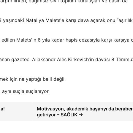
rptırılırken, bağımsız sivil toplum kuruluşları ve basın da
aşındaki Natallya Malets'e karşı dava açarak onu “aşırılık
 edilen Malets'in 6 yıla kadar hapis cezasıyla karşı karşıya
suçlanan gazeteci Aliaksandr Ales Kirkevich'in davası 8 Temmu
ek için ne yaptığı belli değil.
 aynı suçla suçlanıyor.
a!
Motivasyon, akademik başarıyı da beraber
getiriyor – SAĞLIK →