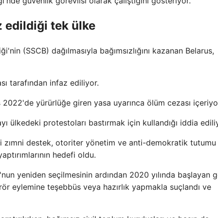
i'nde güvenlik görevlisi olarak çalıştığını gösteriyor.
edildiği tek ülke
iği'nin (SSCB) dağılmasıyla bağımsızlığını kazanan Belarus,
 tarafından infaz ediliyor.
s 2022'de yürürlüğe giren yasa uyarınca ölüm cezası içeriyo
lkedeki protestoları bastırmak için kullandığı iddia edili
i zımni destek, otoriter yönetim ve anti-demokratik tutumu
aptırımlarının hedefi oldu.
'nun yeniden seçilmesinin ardından 2020 yılında başlayan g
terör eylemine teşebbüs veya hazırlık yapmakla suçlandı ve