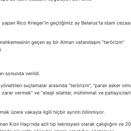
 yapan Rico Krieger'in geçtiğimiz ay Belarus'ta idam cezas
ge mahkemesinin geçen ay bir Alman vatandaşını “terörizm”
.
an sonunda verildi.
yöneltilen suçlamalar arasında “terörizm”, “paralı asker olm
ca zarar vermek” ve “ateşli silahlar, mühimmat ve patlayıcılar
ak üzere vakayla ilgili hiçbir ayrıntı bilinmiyor.
n Kızıl Haçı'nda acil tıp teknisyeni olarak çalıştığını ve 20