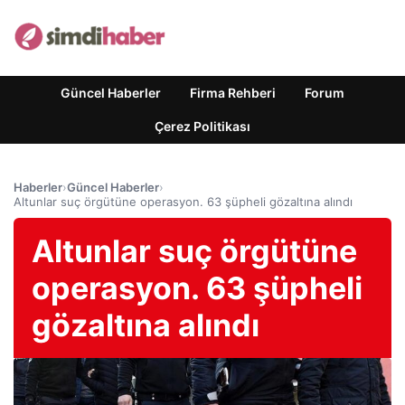
Güncel Haberler
Firma Rehberi
Forum
Çerez Politikası
Haberler
›
Güncel Haberler
›
Altunlar suç örgütüne operasyon. 63 şüpheli gözaltına alındı
Altunlar suç örgütüne
operasyon. 63 şüpheli
gözaltına alındı