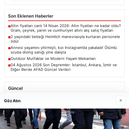
Son Eklenen Haberler
Altın fiyatları canlı 14 Nisan 2026: Altın fiyatları ne kadar oldu?
■
Gram, çeyrek, yarım ve cumhuriyet altını alış satış fiyatları
2 yaşındaki bebeği Heimlich manevrasıyla kurtaran personele
■
ödül
Annesi yaşamını yitirmişti, kızı Instagram’da yakaladı! Ölümlü
■
scuba diving sanığı yine dalışta
Outdoor Mutfaklar ve Modern Yaşam Mekanları
■
04 Ağustos 2026 Son Depremler: İstanbul, Ankara, İzmir ve
■
Diğer İllerde AFAD Güncel Verileri
Güncel
Altın fiyatları canlı 14 Nisan 2026: Altın fiyatları ne kadar
×
Göz Atın
oldu? Gram, çeyrek, yarım ve cumhuriyet altını alış satış
fiyatları