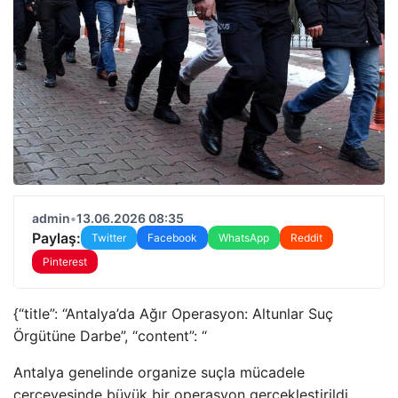
admin
•
13.06.2026 08:35
Paylaş:
Twitter
Facebook
WhatsApp
Reddit
Pinterest
{“title”: “Antalya’da Ağır Operasyon: Altunlar Suç
Örgütüne Darbe”, “content”: “
Antalya genelinde organize suçla mücadele
çerçevesinde büyük bir operasyon gerçekleştirildi.