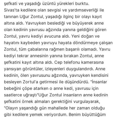
şefkati ve yaşadığı üzüntü yürekleri burktu.
Sivas'ta kedilere olan sevgisi ve yardımseverliği ile
tanınan Uğur Zontul, yaşadığı ilginç bir olayı kayıt
altına aldı. Yavruyken beslediği ve büyüyerek anne
olan kedinin yavrusu ağzında yanına geldiğini gören
Zontul, yavru kediyi avucuna aldı. Yeni doğan ve
hayatını kaybeden yavruyu hayata döndürmeye çalışan
Zontul, tüm çabalarına rağmen başarılı olamadı. Yavru
kediyi tekrar annesinin yanına bırakan Zontul, anne
şefkatini kayıt altına aldı. Cep telefonu kamerasına
yansıyan görüntüler, izleyenleri duygulandırdı. Anne
kedinin, ölen yavrusunu ağzında, yavruyken kendisini
besleyen Zortul'a getirmesi ile düşündürdü. "İnsanlar
bebeğini çöpe atarken o anne kedi, yavrusu için
saatlerce uğraştı"Uğur Zontul insanların anne kedinin
şefkatini örnek almaları gerektiğini vurgulayarak,
"Olayın yaşandığı gün mahallede her zaman olduğu
gibi kedilere yemek veriyordum. Benim büyüttüğüm