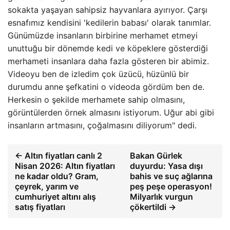
sokakta yaşayan sahipsiz hayvanlara ayırıyor. Çarşı
esnafımız kendisini 'kedilerin babası' olarak tanımlar.
Günümüzde insanların birbirine merhamet etmeyi
unuttuğu bir dönemde kedi ve köpeklere gösterdiği
merhameti insanlara daha fazla gösteren bir abimiz.
Videoyu ben de izledim çok üzücü, hüzünlü bir
durumdu anne şefkatini o videoda gördüm ben de.
Herkesin o şekilde merhamete sahip olmasını,
görüntülerden örnek almasını istiyorum. Uğur abi gibi
insanların artmasını, çoğalmasını diliyorum" dedi.
← Altın fiyatları canlı 2
Bakan Gürlek
Nisan 2026: Altın fiyatları
duyurdu: Yasa dışı
ne kadar oldu? Gram,
bahis ve suç ağlarına
çeyrek, yarım ve
peş peşe operasyon!
cumhuriyet altını alış
Milyarlık vurgun
satış fiyatları
çökertildi →