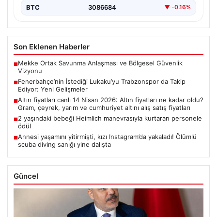
BTC
3086684
▼ -0.16%
Son Eklenen Haberler
Mekke Ortak Savunma Anlaşması ve Bölgesel Güvenlik
■
Vizyonu
Fenerbahçe’nin İstediği Lukaku’yu Trabzonspor da Takip
■
Ediyor: Yeni Gelişmeler
Altın fiyatları canlı 14 Nisan 2026: Altın fiyatları ne kadar oldu?
■
Gram, çeyrek, yarım ve cumhuriyet altını alış satış fiyatları
2 yaşındaki bebeği Heimlich manevrasıyla kurtaran personele
■
ödül
Annesi yaşamını yitirmişti, kızı Instagram’da yakaladı! Ölümlü
■
scuba diving sanığı yine dalışta
Güncel