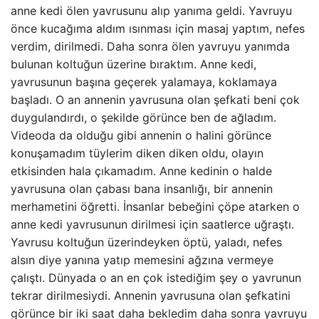
anne kedi ölen yavrusunu alıp yanıma geldi. Yavruyu
önce kucağıma aldım ısınması için masaj yaptım, nefes
verdim, dirilmedi. Daha sonra ölen yavruyu yanımda
bulunan koltuğun üzerine bıraktım. Anne kedi,
yavrusunun başına geçerek yalamaya, koklamaya
başladı. O an annenin yavrusuna olan şefkati beni çok
duygulandırdı, o şekilde görünce ben de ağladım.
Videoda da olduğu gibi annenin o halini görünce
konuşamadım tüylerim diken diken oldu, olayın
etkisinden hala çıkamadım. Anne kedinin o halde
yavrusuna olan çabası bana insanlığı, bir annenin
merhametini öğretti. İnsanlar bebeğini çöpe atarken o
anne kedi yavrusunun dirilmesi için saatlerce uğraştı.
Yavrusu koltuğun üzerindeyken öptü, yaladı, nefes
alsın diye yanına yatıp memesini ağzına vermeye
çalıştı. Dünyada o an en çok istediğim şey o yavrunun
tekrar dirilmesiydi. Annenin yavrusuna olan şefkatini
görünce bir iki saat daha bekledim daha sonra yavruyu