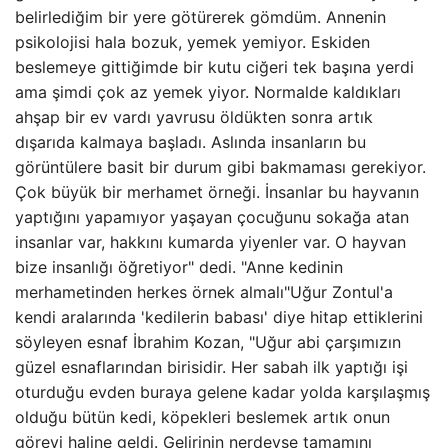
belirlediğim bir yere götürerek gömdüm. Annenin
psikolojisi hala bozuk, yemek yemiyor. Eskiden
beslemeye gittiğimde bir kutu ciğeri tek başına yerdi
ama şimdi çok az yemek yiyor. Normalde kaldıkları
ahşap bir ev vardı yavrusu öldükten sonra artık
dışarıda kalmaya başladı. Aslında insanların bu
görüntülere basit bir durum gibi bakmaması gerekiyor.
Çok büyük bir merhamet örneği. İnsanlar bu hayvanın
yaptığını yapamıyor yaşayan çocuğunu sokağa atan
insanlar var, hakkını kumarda yiyenler var. O hayvan
bize insanlığı öğretiyor" dedi. "Anne kedinin
merhametinden herkes örnek almalı"Uğur Zontul'a
kendi aralarında 'kedilerin babası' diye hitap ettiklerini
söyleyen esnaf İbrahim Kozan, "Uğur abi çarşımızın
güzel esnaflarından birisidir. Her sabah ilk yaptığı işi
oturduğu evden buraya gelene kadar yolda karşılaşmış
olduğu bütün kedi, köpekleri beslemek artık onun
görevi haline geldi. Gelirinin nerdeyse tamamını