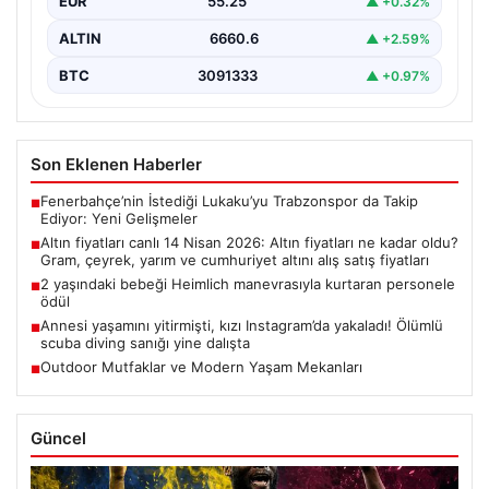
EUR
55.25
▲ +0.32%
ALTIN
6660.6
▲ +2.59%
BTC
3091333
▲ +0.97%
Son Eklenen Haberler
Fenerbahçe’nin İstediği Lukaku’yu Trabzonspor da Takip
■
Ediyor: Yeni Gelişmeler
Altın fiyatları canlı 14 Nisan 2026: Altın fiyatları ne kadar oldu?
■
Gram, çeyrek, yarım ve cumhuriyet altını alış satış fiyatları
2 yaşındaki bebeği Heimlich manevrasıyla kurtaran personele
■
ödül
Annesi yaşamını yitirmişti, kızı Instagram’da yakaladı! Ölümlü
■
scuba diving sanığı yine dalışta
Outdoor Mutfaklar ve Modern Yaşam Mekanları
■
Güncel