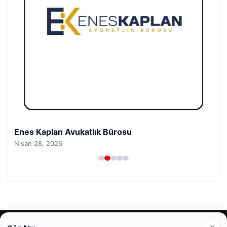
Enes Kaplan Avukatlık Bürosu
Nisan 28, 2026
© 2026 Şimdi Haber- Gündemden Taze Bilgiler