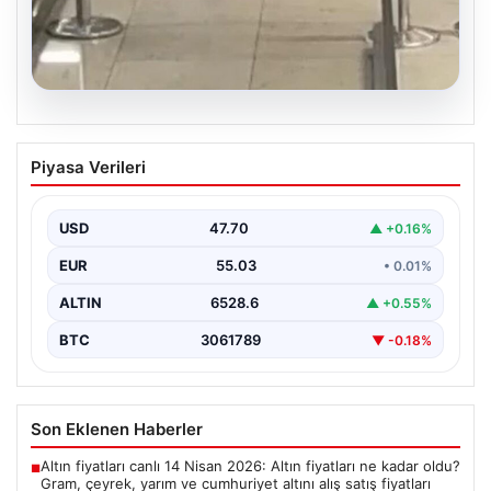
05.08.2026
2 yaşındaki bebeği Heimlich
Piyasa Verileri
manevrasıyla kurtaran personele ödül
{“title”: “2 Yaşındaki Bebeği Heimlich Manevrası ile
Kurtaran Görevlilere Takdir Belgesi”, “content”: “
USD
47.70
▲ +0.16%
İstanbul…
EUR
55.03
• 0.01%
ALTIN
6528.6
▲ +0.55%
BTC
3061789
▼ -0.18%
Son Eklenen Haberler
Altın fiyatları canlı 14 Nisan 2026: Altın fiyatları ne kadar oldu?
■
Gram, çeyrek, yarım ve cumhuriyet altını alış satış fiyatları