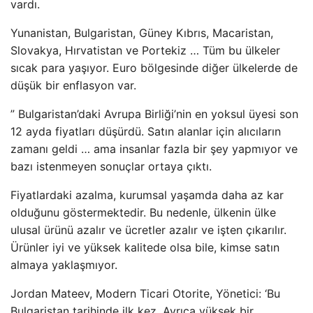
vardı.
Yunanistan, Bulgaristan, Güney Kıbrıs, Macaristan,
Slovakya, Hırvatistan ve Portekiz … Tüm bu ülkeler
sıcak para yaşıyor. Euro bölgesinde diğer ülkelerde de
düşük bir enflasyon var.
” Bulgaristan’daki Avrupa Birliği’nin en yoksul üyesi son
12 ayda fiyatları düşürdü. Satın alanlar için alıcıların
zamanı geldi … ama insanlar fazla bir şey yapmıyor ve
bazı istenmeyen sonuçlar ortaya çıktı.
Fiyatlardaki azalma, kurumsal yaşamda daha az kar
olduğunu göstermektedir. Bu nedenle, ülkenin ülke
ulusal ürünü azalır ve ücretler azalır ve işten çıkarılır.
Ürünler iyi ve yüksek kalitede olsa bile, kimse satın
almaya yaklaşmıyor.
Jordan Mateev, Modern Ticari Otorite, Yönetici: ‘Bu
Bulgaristan tarihinde ilk kez. Ayrıca yüksek bir