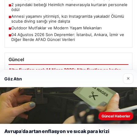
2 yaşındaki bebeği Heimlich manevrasıyla kurtaran personele
■
ödül
Annesi yaşamını yitirmişti, kızı Instagram’da yakaladı! Ölümlü
■
scuba diving sanığı yine dalışta
Outdoor Mutfaklar ve Modern Yaşam Mekanları
■
04 Ağustos 2026 Son Depremler: İstanbul, Ankara, İzmir ve
■
Diğer İllerde AFAD Güncel Verileri
Güncel
Altın fiyatları canlı 14 Nisan 2026: Altın fiyatları ne kadar
oldu? Gram, çeyrek, yarım ve cumhuriyet altını alış satış
×
Göz Atın
fiyatları
Web sitemizi nasıl kullandığınızı daha iyi anlayabilmek,
Güncel Haberler
Ağustos 5, 2026
deneyiminizi kişiselleştirmek ve geliştirmek amacıyla çerezler
2 yaşındaki bebeği Heimlich manevrasıyla kurtaran
kullanıyoruz.
Çerez Politikamız
Avrupa’da artan enflasyon ve sıcak para krizi
personele ödül
Reddet
Kabul Et