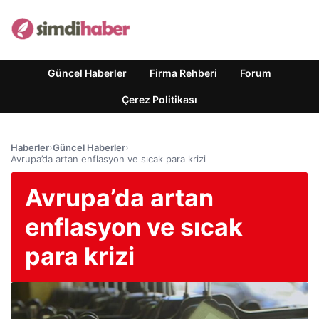
Güncel Haberler
Firma Rehberi
Forum
Çerez Politikası
Haberler
›
Güncel Haberler
›
Avrupa’da artan enflasyon ve sıcak para krizi
Avrupa’da artan
enflasyon ve sıcak
para krizi