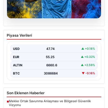
07.08.2026
Fenerbahçe’nin İstediği Lukaku’yu
Piyasa Verileri
Trabzonspor da Takip Ediyor: Yeni
Gelişmeler
USD
47.74
▲ +0.18%
İtalya Serie A’da Napoli forması giyen ve takımda
geleceği belirsizliğini koruyan Belçikalı golcü Romelu…
EUR
55.25
▲ +0.32%
ALTIN
6660.6
▲ +2.59%
BTC
3086684
▼ -0.16%
Son Eklenen Haberler
Mekke Ortak Savunma Anlaşması ve Bölgesel Güvenlik
■
Vizyonu