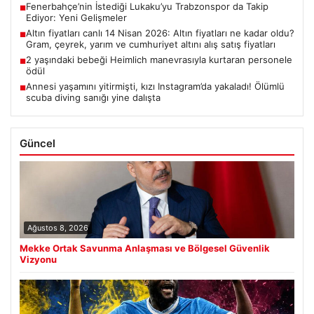
Fenerbahçe’nin İstediği Lukaku’yu Trabzonspor da Takip
■
Ediyor: Yeni Gelişmeler
Altın fiyatları canlı 14 Nisan 2026: Altın fiyatları ne kadar oldu?
■
Gram, çeyrek, yarım ve cumhuriyet altını alış satış fiyatları
2 yaşındaki bebeği Heimlich manevrasıyla kurtaran personele
■
ödül
Annesi yaşamını yitirmişti, kızı Instagram’da yakaladı! Ölümlü
■
scuba diving sanığı yine dalışta
Güncel
Ağustos 8, 2026
Mekke Ortak Savunma Anlaşması ve Bölgesel Güvenlik
Vizyonu