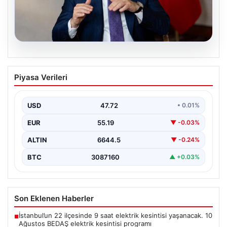
08.08.2026
Mekke Ortak Savunma Anlaşması ve
Piyasa Verileri
Bölgesel Güvenlik Vizyonu
Mekke Ortak Savunma Anlaşması, bölgedeki güvenlik
yapısını güçlendirmeyi hedefleyen yeni bir girişim
USD
47.72
• 0.01%
olarak dikkat…
EUR
55.19
▼ -0.03%
ALTIN
6644.5
▼ -0.24%
BTC
3087160
▲ +0.03%
Son Eklenen Haberler
İstanbul’un 22 ilçesinde 9 saat elektrik kesintisi yaşanacak. 10
■
Ağustos BEDAŞ elektrik kesintisi programı