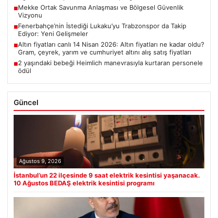
Mekke Ortak Savunma Anlaşması ve Bölgesel Güvenlik
■
Vizyonu
Fenerbahçe’nin İstediği Lukaku’yu Trabzonspor da Takip
■
Ediyor: Yeni Gelişmeler
Altın fiyatları canlı 14 Nisan 2026: Altın fiyatları ne kadar oldu?
■
Gram, çeyrek, yarım ve cumhuriyet altını alış satış fiyatları
2 yaşındaki bebeği Heimlich manevrasıyla kurtaran personele
■
ödül
Güncel
Ağustos 9, 2026
İstanbul’un 22 ilçesinde 9 saat elektrik kesintisi yaşanacak.
10 Ağustos BEDAŞ elektrik kesintisi programı