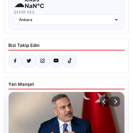
☁
NaN°C
ŞEHIR SEÇ
Bizi Takip Edin
Yan Manşet