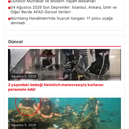
Outdoor Mutfaklar ve Modern Yaşam Mekanları
■
04 Ağustos 2026 Son Depremler: İstanbul, Ankara, İzmir ve
■
Diğer İllerde AFAD Güncel Verileri
Nürnberg Havalimanı’nda ‘kuyruk’ kavgası: 11 yolcu uçağa
■
alınmadı
Güncel
Ağustos 5, 2026
2 yaşındaki bebeği Heimlich manevrasıyla kurtaran
personele ödül
Ağustos 5, 2026