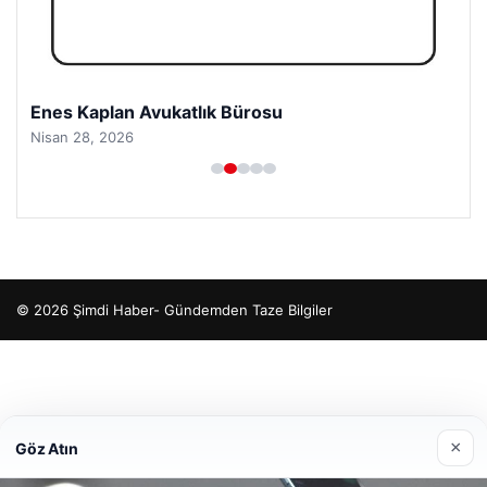
Enes Kaplan Avukatlık Bürosu
Nisan 28, 2026
© 2026 Şimdi Haber- Gündemden Taze Bilgiler
o
×
Göz Atın