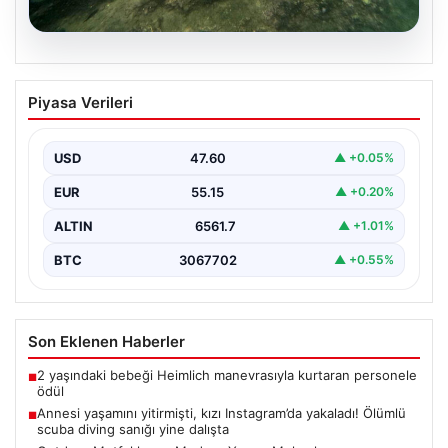
05.08.2026
Annesi yaşamını yitirmişti, kızı
Piyasa Verileri
Instagram’da yakaladı! Ölümlü scuba
diving sanığı yine dalışta
USD
47.60
▲ +0.05%
EUR
55.15
▲ +0.20%
ALTIN
6561.7
▲ +1.01%
BTC
3067702
▲ +0.55%
Son Eklenen Haberler
2 yaşındaki bebeği Heimlich manevrasıyla kurtaran personele
■
ödül
Annesi yaşamını yitirmişti, kızı Instagram’da yakaladı! Ölümlü
■
scuba diving sanığı yine dalışta