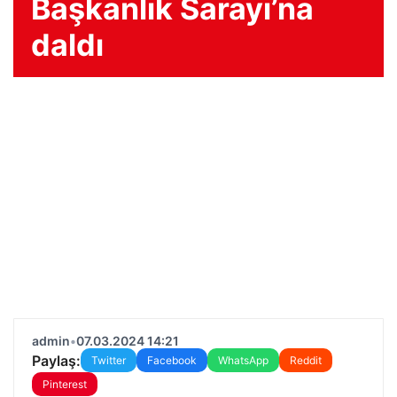
Başkanlık Sarayı’na
daldı
admin
•
07.03.2024 14:21
Paylaş:
Twitter
Facebook
WhatsApp
Reddit
Pinterest