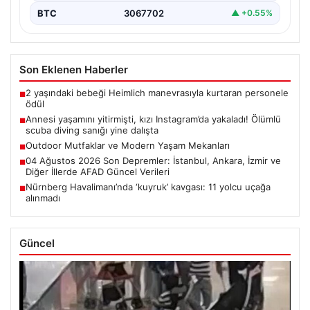
BTC
3067702
▲ +0.55%
Son Eklenen Haberler
2 yaşındaki bebeği Heimlich manevrasıyla kurtaran personele
■
ödül
Annesi yaşamını yitirmişti, kızı Instagram’da yakaladı! Ölümlü
■
scuba diving sanığı yine dalışta
Outdoor Mutfaklar ve Modern Yaşam Mekanları
■
04 Ağustos 2026 Son Depremler: İstanbul, Ankara, İzmir ve
■
Diğer İllerde AFAD Güncel Verileri
Nürnberg Havalimanı’nda ‘kuyruk’ kavgası: 11 yolcu uçağa
■
alınmadı
Güncel