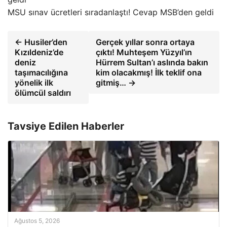
MSU sınav ücretleri sıradanlaştı! Cevap MSB’den geldi
← Husiler’den
Gerçek yıllar sonra ortaya
Kızıldeniz’de
çıktı! Muhteşem Yüzyıl’ın
deniz
Hürrem Sultan’ı aslında bakın
taşımacılığına
kim olacakmış! İlk teklif ona
yönelik ilk
gitmiş… →
ölümcül saldırı
Tavsiye Edilen Haberler
Ağustos 5, 2026