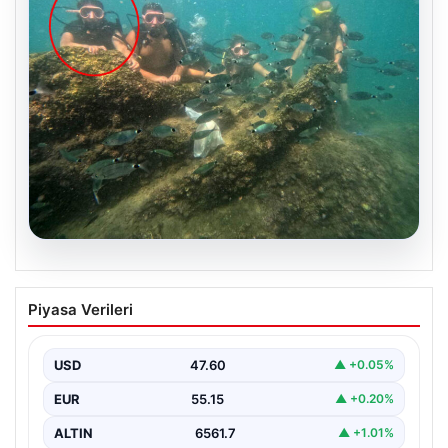
05.08.2026
Annesi yaşamını yitirmişti, kızı
Piyasa Verileri
Instagram’da yakaladı! Ölümlü scuba
diving sanığı yine dalışta
USD
47.60
▲ +0.05%
EUR
55.15
▲ +0.20%
ALTIN
6561.7
▲ +1.01%