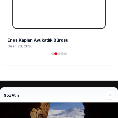
Enes Kaplan Avukatlık Bürosu
Nisan 28, 2026
© 2026 Şimdi Haber- Gündemden Taze Bilgiler
×
Göz Atın
o