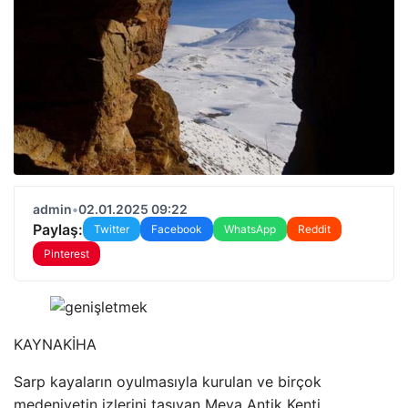
admin
•
02.01.2025 09:22
Paylaş:
Twitter
Facebook
WhatsApp
Reddit
Pinterest
KAYNAK
İHA
Sarp kayaların oyulmasıyla kurulan ve birçok
medeniyetin izlerini taşıyan Meya Antik Kenti,