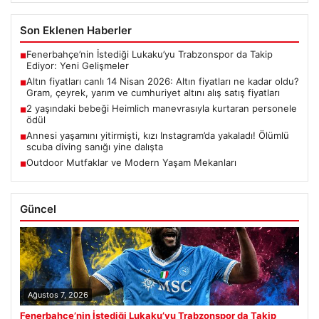
Son Eklenen Haberler
Fenerbahçe’nin İstediği Lukaku’yu Trabzonspor da Takip
■
Ediyor: Yeni Gelişmeler
Altın fiyatları canlı 14 Nisan 2026: Altın fiyatları ne kadar oldu?
■
Gram, çeyrek, yarım ve cumhuriyet altını alış satış fiyatları
2 yaşındaki bebeği Heimlich manevrasıyla kurtaran personele
■
ödül
Annesi yaşamını yitirmişti, kızı Instagram’da yakaladı! Ölümlü
■
scuba diving sanığı yine dalışta
Outdoor Mutfaklar ve Modern Yaşam Mekanları
■
Güncel
Ağustos 7, 2026
Fenerbahçe’nin İstediği Lukaku’yu Trabzonspor da Takip