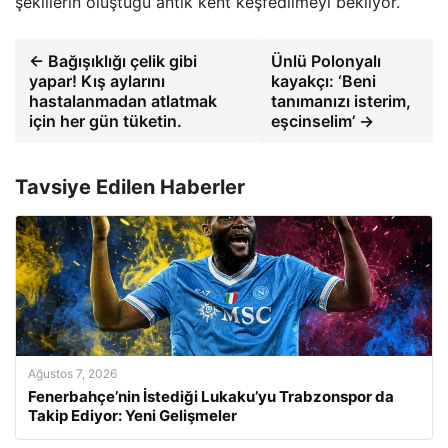
şekillerin oluştuğu antik kent keşfedilmeyi bekliyor.
← Bağışıklığı çelik gibi
Ünlü Polonyalı
yapar! Kış aylarını
kayakçı: ‘Beni
hastalanmadan atlatmak
tanımanızı isterim,
için her gün tüketin.
eşcinselim’ →
Tavsiye Edilen Haberler
Ağustos 7, 2026
Fenerbahçe’nin İstediği Lukaku’yu Trabzonspor da
Takip Ediyor: Yeni Gelişmeler