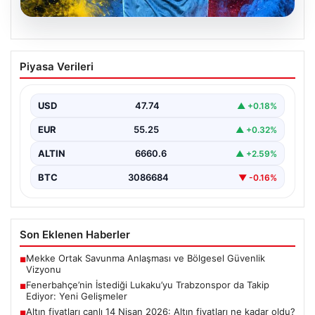
07.08.2026
Fenerbahçe’nin İstediği Lukaku’yu
Piyasa Verileri
Trabzonspor da Takip Ediyor: Yeni
Gelişmeler
USD
47.74
▲ +0.18%
İtalya Serie A'da Napoli forması giyen ve takımda
geleceği belirsizliğini koruyan Belçikalı golcü Romelu…
EUR
55.25
▲ +0.32%
ALTIN
6660.6
▲ +2.59%
BTC
3086684
▼ -0.16%
Son Eklenen Haberler
Mekke Ortak Savunma Anlaşması ve Bölgesel Güvenlik
■
Vizyonu
Fenerbahçe’nin İstediği Lukaku’yu Trabzonspor da Takip
■
Ediyor: Yeni Gelişmeler
Altın fiyatları canlı 14 Nisan 2026: Altın fiyatları ne kadar oldu?
■