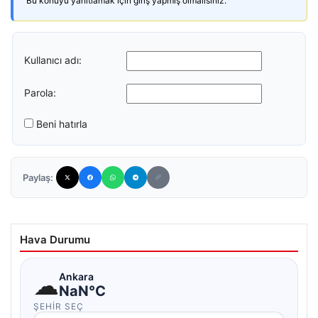
Bu konuyu yanıtlamak için giriş yapmış olmalısınız.
Kullanıcı adı:
Parola:
Beni hatırla
Paylaş:
Hava Durumu
☁
Ankara
NaN°C
ŞEHIR SEÇ