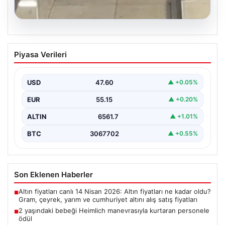
05.08.2026
2 yaşındaki bebeği Heimlich
Piyasa Verileri
manevrasıyla kurtaran personele ödül
{"title": "2 Yaşındaki Bebeği Heimlich Manevrası ile
Kurtaran Görevlilere Takdir Belgesi", "content":
USD
47.60
▲ +0.05%
"İstanbul Sabiha…
EUR
55.15
▲ +0.20%
ALTIN
6561.7
▲ +1.01%
BTC
3067702
▲ +0.55%
Son Eklenen Haberler
Altın fiyatları canlı 14 Nisan 2026: Altın fiyatları ne kadar oldu?
■
Gram, çeyrek, yarım ve cumhuriyet altını alış satış fiyatları
2 yaşındaki bebeği Heimlich manevrasıyla kurtaran personele
■
ödül