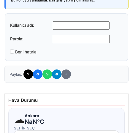
Bu konuyu yanıtlamak için giriş yapmış olmalısınız.
Kullanıcı adı:
Parola:
Beni hatırla
Paylaş:
Hava Durumu
☁
Ankara
NaN°C
ŞEHIR SEÇ