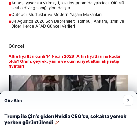
Annesi yaşamını yitirmişti, kızı Instagram’da yakaladı! Ölümlü
■
scuba diving sanığı yine dalışta
Outdoor Mutfaklar ve Modern Yaşam Mekanları
■
04 Ağustos 2026 Son Depremler: İstanbul, Ankara, İzmir ve
■
Diğer İllerde AFAD Güncel Verileri
Güncel
Altın fiyatları canlı 14 Nisan 2026: Altın fiyatları ne kadar
oldu? Gram, çeyrek, yarım ve cumhuriyet altını alış satış
fiyatları
×
Göz Atın
Web sitemizi nasıl kullandığınızı daha iyi anlayabilmek,
Ağustos 5, 2026
deneyiminizi kişiselleştirmek ve geliştirmek amacıyla çerezler
2 yaşındaki bebeği Heimlich manevrasıyla kurtaran
kullanıyoruz.
Çerez Politikamız
Trump ile Çin’e giden Nvidia CEO’su, sokakta yemek
personele ödül
yerken görüntülendi
Reddet
Kabul Et