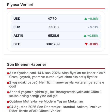
2 yaşındaki bebeği Heimlich
Piyasa Verileri
manevrasıyla kurtaran personele ödül
{“title”: “2 Yaşındaki Bebeği Heimlich Manevrası ile
Kurtaran Görevlilere Takdir Belgesi”, “content”: “
USD
47.70
▲ +0.16%
İstanbul…
EUR
55.03
• 0.01%
ALTIN
6528.6
▲ +0.55%
BTC
3061789
▼ -0.18%
Son Eklenen Haberler
Altın fiyatları canlı 14 Nisan 2026: Altın fiyatları ne kadar oldu?
■
Gram, çeyrek, yarım ve cumhuriyet altını alış satış fiyatları
2 yaşındaki bebeği Heimlich manevrasıyla kurtaran personele
■
ödül
Annesi yaşamını yitirmişti, kızı Instagram’da yakaladı! Ölümlü
■
scuba diving sanığı yine dalışta
Outdoor Mutfaklar ve Modern Yaşam Mekanları
■
04 Ağustos 2026 Son Depremler: İstanbul, Ankara, İzmir ve
■
Diğer İllerde AFAD Güncel Verileri