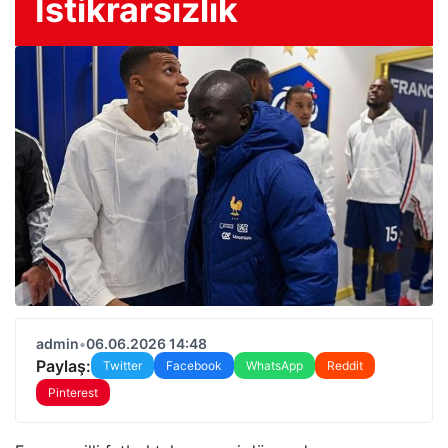
İstikrarsızlık
admin
•
06.06.2026 14:48
Paylaş:
Twitter
Facebook
WhatsApp
Reddit
Pinterest