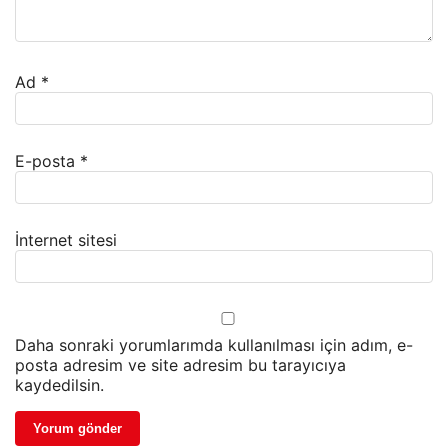
Ad
*
E-posta
*
İnternet sitesi
Daha sonraki yorumlarımda kullanılması için adım, e-
posta adresim ve site adresim bu tarayıcıya
kaydedilsin.