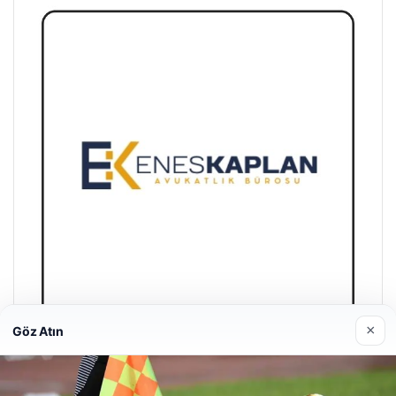
Son Eklenen Haberler
Fenerbahçe’nin İstediği Lukaku’yu Trabzonspor da Takip
■
Ediyor: Yeni Gelişmeler
Altın fiyatları canlı 14 Nisan 2026: Altın fiyatları ne kadar oldu?
■
Gram, çeyrek, yarım ve cumhuriyet altını alış satış fiyatları
2 yaşındaki bebeği Heimlich manevrasıyla kurtaran personele
■
ödül
Annesi yaşamını yitirmişti, kızı Instagram’da yakaladı! Ölümlü
■
scuba diving sanığı yine dalışta
Outdoor Mutfaklar ve Modern Yaşam Mekanları
■
Güncel
×
Göz Atın