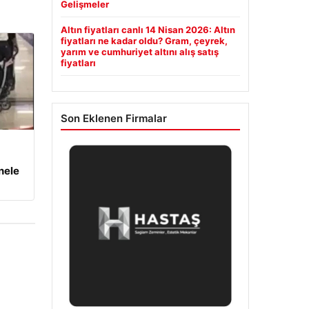
Gelişmeler
Altın fiyatları canlı 14 Nisan 2026: Altın
fiyatları ne kadar oldu? Gram, çeyrek,
yarım ve cumhuriyet altını alış satış
fiyatları
Son Eklenen Firmalar
nele