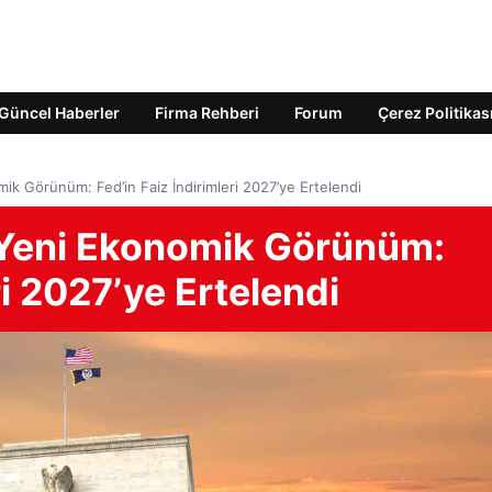
Güncel Haberler
Firma Rehberi
Forum
Çerez Politikas
k Görünüm: Fed’in Faiz İndirimleri 2027’ye Ertelendi
Yeni Ekonomik Görünüm:
ri 2027’ye Ertelendi