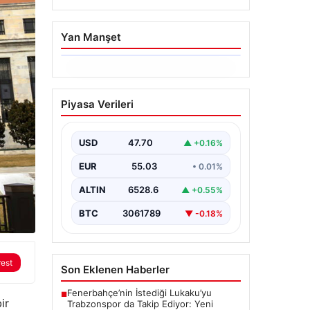
Yan Manşet
06.08.2026
Altın fiyatları canlı 14
Piyasa Verileri
Nisan 2026: Altın
fiyatları ne kadar oldu?
Gram, çeyrek, yarım ve
USD
47.70
▲ +0.16%
cumhuriyet altını alış
EUR
55.03
• 0.01%
satış fiyatları
ALTIN
6528.6
▲ +0.55%
BTC
3061789
▼ -0.18%
rest
Son Eklenen Haberler
Fenerbahçe’nin İstediği Lukaku’yu
■
ir
Trabzonspor da Takip Ediyor: Yeni