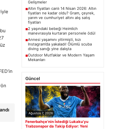
Gelişmeler
Altın fiyatları canlı 14 Nisan 2026: Altın
■
iyle
fiyatları ne kadar oldu? Gram, çeyrek,
yarım ve cumhuriyet altını alış satış
fiyatları
2 yaşındaki bebeği Heimlich
■
 bu
manevrasıyla kurtaran personele ödül
27
Annesi yaşamını yitirmişti, kızı
■
Instagram’da yakaladı! Ölümlü scuba
nüz
diving sanığı yine dalışta
Outdoor Mutfaklar ve Modern Yaşam
■
Mekanları
FED’in
Güncel
yön
landı
Ağustos 7, 2026
Fenerbahçe’nin İstediği Lukaku’yu
Trabzonspor da Takip Ediyor: Yeni