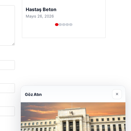
Enes Kaplan Avukatlık Bürosu
Nisan 28, 2026
×
Göz Atın