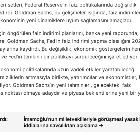
eri setleri, Federal Reserve’in faiz politikalarında değişiklik
dirdi. Goldman Sachs, bu gelişmeler ışığında, faiz indirimler
ve ekonominin yeni dinamiklere uyum sağlamasını amaçladı.
 öngörülen faiz indirimi planlarını, banka yeni raporunda,
re, Goldman Sachs, Fed’in faiz indirimi yapma olasılığını 20
ık aylarına kaydırdı. Bu değişiklik, ekonomik göstergelerin he
e Fed’in temkinli bir politikayı sürdüreceğini işaret ediyor.
ekonomi politikalarında uzun vadeli etkiler yaratabileceği
sizliklerin artmasıyla birlikte, yatırımcılar ve ekonomistler, 
iyor. Goldman Sachs’ın yeni tahminleri, gelecekteki faiz
ans noktası olmaya adaydır ve piyasa beklentilerine yeni bir 
rdı:
İmamoğlu’nun milletvekilleriyle görüşmesi yasak
iddialarına savcılıktan açıklama →