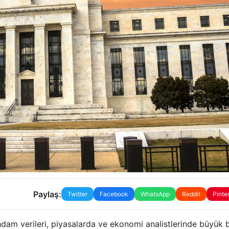
Paylaş:
Twitter
Facebook
WhatsApp
Reddit
Pinte
m verileri, piyasalarda ve ekonomi analistlerinde büyük b