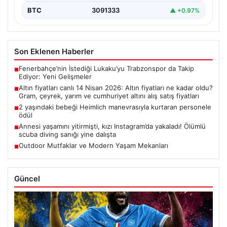
BTC
3091333
▲ +0.97%
Son Eklenen Haberler
Fenerbahçe’nin İstediği Lukaku’yu Trabzonspor da Takip
■
Ediyor: Yeni Gelişmeler
Altın fiyatları canlı 14 Nisan 2026: Altın fiyatları ne kadar oldu?
■
Gram, çeyrek, yarım ve cumhuriyet altını alış satış fiyatları
2 yaşındaki bebeği Heimlich manevrasıyla kurtaran personele
■
ödül
Annesi yaşamını yitirmişti, kızı Instagram’da yakaladı! Ölümlü
■
scuba diving sanığı yine dalışta
Outdoor Mutfaklar ve Modern Yaşam Mekanları
■
Güncel