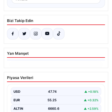
Bizi Takip Edin
Yan Manşet
06.08.2026
Altın fiyatları canlı 14 Nisan 2026: Altın
Piyasa Verileri
fiyatları ne kadar oldu? Gram, çeyrek,
yarım ve cumhuriyet altını alış satış
fiyatları
USD
47.74
▲ +0.18%
EUR
55.25
▲ +0.32%
ALTIN
6660.6
▲ +2.59%