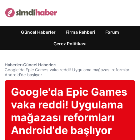
Güncel Haberler
Firma Rehberi
Forum
Çerez Politikası
Haberler
›
Güncel Haberler
›
Google'da Epic Games vaka reddi! Uygulama mağazası reformları
Android'de başlıyor
Google'da Epic Games
vaka reddi! Uygulama
mağazası reformları
Android'de başlıyor