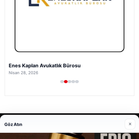
Enes Kaplan Avukatlık Bürosu
Nisan 28, 2026
© 2026 Şimdi Haber- Gündemden Taze Bilgiler
×
Göz Atın
o