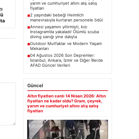
yarım ve cumhuriyet altını alış satış
fiyatları
zı
lü
2 yaşındaki bebeği Heimlich
■
manevrasıyla kurtaran personele ödül
şta
Annesi yaşamını yitirmişti, kızı
■
Instagram’da yakaladı! Ölümlü scuba
diving sanığı yine dalışta
Outdoor Mutfaklar ve Modern Yaşam
■
Mekanları
04 Ağustos 2026 Son Depremler:
■
İstanbul, Ankara, İzmir ve Diğer İllerde
AFAD Güncel Verileri
Güncel
Altın fiyatları canlı 14 Nisan 2026: Altın
fiyatları ne kadar oldu? Gram, çeyrek,
yarım ve cumhuriyet altını alış satış
fiyatları