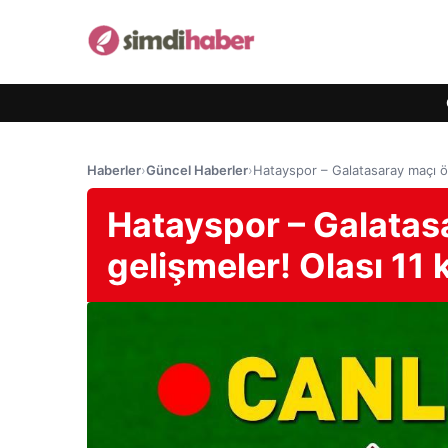
Haberler
›
Güncel Haberler
›
Hatayspor – Galatasaray maçı ön
Hatayspor – Galatas
gelişmeler! Olası 11 