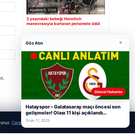
Ağustos 5, 2026
2 yaşındaki bebeği Heimlich
manevrasıyla kurtaran personele ödül
×
Göz Atın
Son Eklenen Firmalar
n.
Güncel Haberler
Hatayspor – Galatasaray maçı öncesi son
gelişmeler! Olası 11 kişi açıklandı…
Ocak 17, 2025
ıyoruz.
Çerez Politikamız
Reddet
Kabul Et