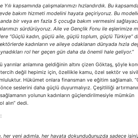
e Yılı kapsamında çalışmalarımızı hızlandırdık. Bu kapsamd
evde bakım hizmeti modelini hayata geçiriyoruz. Bu modell
nı anda bir veya en fazla 5 çocuğa bakım vermesini sağlayac
larımızı sürdürüyoruz. Aile ve Gençlik Fonu ile eşlerimize m
lere “Güçlü kadın, güçlü aile, güçlü toplum, güçlü Türkiye” d
sektörlerde kadınların ve aileye odaklanan dünyada hızla de
oynadıkları rol her geçen gün daha da önemli hale geliyor.”
ü yarınlar anlamına geldiğinin altını çizen Göktaş, şöyle kon
ercih değil hepimiz için, özellikle kamu, özel sektör ve sivi
umluluktur. Hükümet onlara finansman ve eğitim sağlamalı. “
 önce seslerini daha güçlü duyurmalıyız. Çeşitliliği artırmanı
i sağlamanın yolunun kadınların güçlendirilmesiyle mümkün
l alın” dedi.
:
le, her yeni adımla, her hayata dokunduğunuzda sadece işini