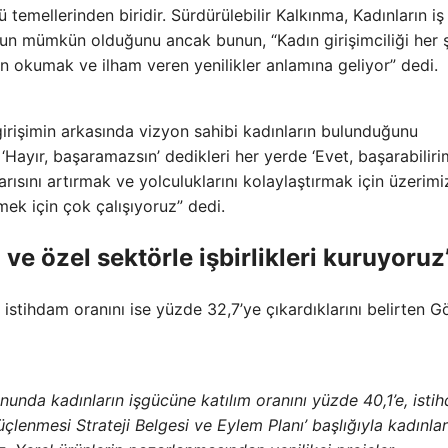
emellerinden biridir. Sürdürülebilir Kalkınma, Kadınların iş
nun mümkün olduğunu ancak bunun, “Kadın girişimciliği her 
an okumak ve ilham veren yenilikler anlamına geliyor” dedi.
rişimin arkasında vizyon sahibi kadınların bulunduğunu
‘Hayır, başaramazsın’ dedikleri her yerde ‘Evet, başarabiliri
arısını artırmak ve yolculuklarını kolaylaştırmak için üzerimi
mek için çok çalışıyoruz” dedi.
ve özel sektörle işbirlikleri kuruyoruz
 istihdam oranını ise yüzde 32,7’ye çıkardıklarını belirten G
nunda kadınların işgücüne katılım oranını yüzde 40,1’e, isti
çlenmesi Strateji Belgesi ve Eylem Planı’ başlığıyla kadınlar