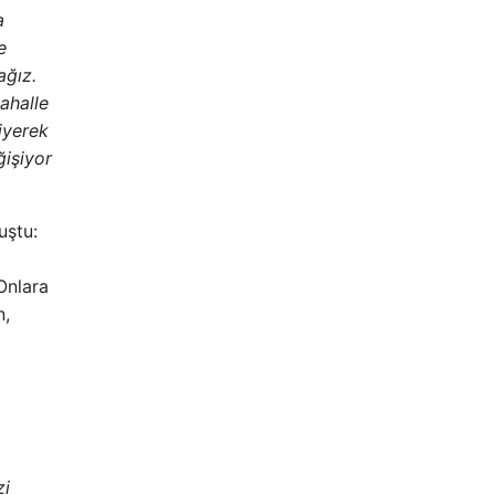
a
e
ağız.
ahalle
iyerek
ğişiyor
uştu:
l
Onlara
n,
zi