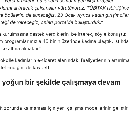
. Yerel ürünlerin pazarlanmasından yenilikçi projeler
erini artıracak çalışmalar yürütüyoruz. TÜBİTAK işbirliğiyl
ere ödüllerini de sunacağız. 23 Ocak Ayrıca kadın girişimcile
teği de vereceğiz, onları portalda buluşturduk.”
kurulmasına destek verdiklerini belirterek, şöyle konuştu: 
im programlarımızla 45 binin üzerinde kadına ulaştık. istihd
ce altına almaktır”.
lle kadınların e-ticaret alanındaki faaliyetlerinin artırılm
deflendiğini de kaydetti.
e yoğun bir şekilde çalışmaya devam
k zorunda kalmaması için yeni çalışma modellerinin geliştiril