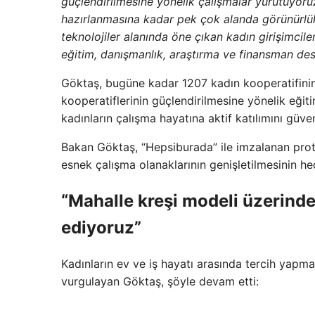
güçlendirilmesine yönelik çalışmalar yürütüyoruz
hazırlanmasına kadar pek çok alanda görünürlükl
teknolojiler alanında öne çıkan kadın girişimcil
eğitim, danışmanlık, araştırma ve finansman des
Göktaş, bugüne kadar 1207 kadın kooperatifinin 
kooperatiflerinin güçlendirilmesine yönelik eğit
kadınların çalışma hayatına aktif katılımını güven
Bakan Göktaş, “Hepsiburada” ile imzalanan protoko
esnek çalışma olanaklarının genişletilmesinin he
“Mahalle kreşi modeli üzerind
ediyoruz”
Kadınların ev ve iş hayatı arasında tercih yapma
vurgulayan Göktaş, şöyle devam etti: