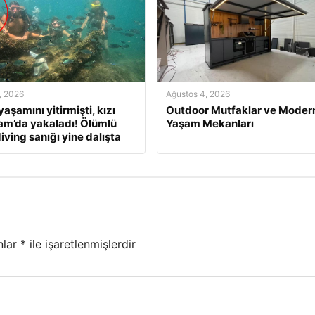
, 2026
Ağustos 4, 2026
aşamını yitirmişti, kızı
Outdoor Mutfaklar ve Moder
am’da yakaladı! Ölümlü
Yaşam Mekanları
iving sanığı yine dalışta
nlar
*
ile işaretlenmişlerdir