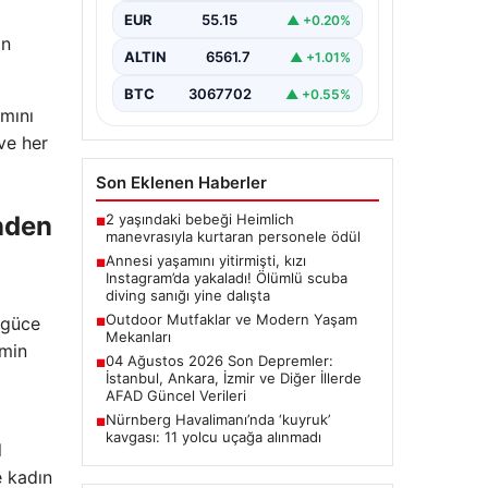
sanığı yine dalışta
EUR
55.15
▲ +0.20%
ön
ALTIN
6561.7
▲ +1.01%
BTC
3067702
▲ +0.55%
ımını
ve her
Son Eklenen Haberler
2 yaşındaki bebeği Heimlich
nden
■
manevrasıyla kurtaran personele ödül
Annesi yaşamını yitirmişti, kızı
■
Instagram’da yakaladı! Ölümlü scuba
diving sanığı yine dalışta
Outdoor Mutfaklar ve Modern Yaşam
r güce
■
Mekanları
imin
04 Ağustos 2026 Son Depremler:
■
İstanbul, Ankara, İzmir ve Diğer İllerde
AFAD Güncel Verileri
Nürnberg Havalimanı’nda ‘kuyruk’
■
kavgası: 11 yolcu uçağa alınmadı
l
e kadın