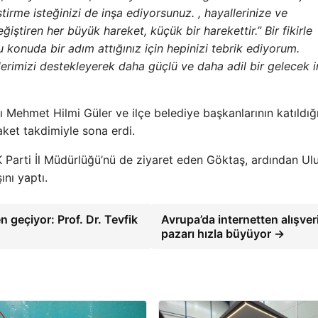
ştirme isteğinizi de inşa ediyorsunuz. , hayallerinize ve
ştiren her büyük hareket, küçük bir harekettir.” Bir fikirle
bu konuda bir adım attığınız için hepinizi tebrik ediyorum.
ilerimizi destekleyerek daha güçlü ve daha adil bir gelecek 
Mehmet Hilmi Güler ve ilçe belediye başkanlarının katıldığ
aket takdimiyle sona erdi.
AK Parti İl Müdürlüğü’nü de ziyaret eden Göktaş, ardından Ul
ını yaptı.
geçiyor: Prof. Dr. Tevfik
Avrupa’da internetten alışver
pazarı hızla büyüyor →