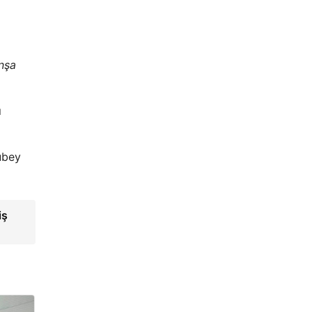
inşa
ı
ubey
iş