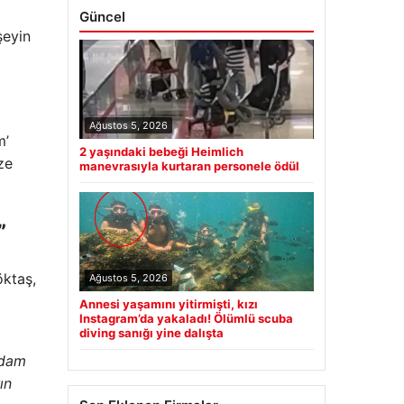
Güncel
şeyin
Ağustos 5, 2026
m’
2 yaşındaki bebeği Heimlich
ze
manevrasıyla kurtaran personele ödül
”
öktaş,
Ağustos 5, 2026
Annesi yaşamını yitirmişti, kızı
Instagram’da yakaladı! Ölümlü scuba
diving sanığı yine dalışta
hdam
ın