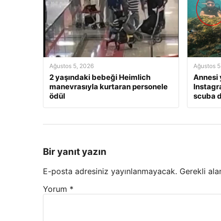
Ağustos 5, 2026
Ağustos 5
2 yaşındaki bebeği Heimlich
Annesi y
manevrasıyla kurtaran personele
Instagr
ödül
scuba d
Bir yanıt yazın
E-posta adresiniz yayınlanmayacak.
Gerekli ala
Yorum
*