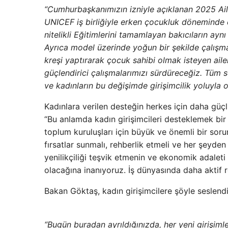
“Cumhurbaşkanımızın izniyle açıklanan 2025 Ail
UNICEF iş birliğiyle erken çocukluk döneminde 
nitelikli Eğitimlerini tamamlayan bakıcıların ay
Ayrıca model üzerinde yoğun bir şekilde çalışma
kreşi yaptırarak çocuk sahibi olmak isteyen aile
güçlendirici çalışmalarımızı sürdüreceğiz. Tüm 
ve kadınların bu değişimde girişimcilik yoluyla 
Kadınlara verilen desteğin herkes için daha güçl
“Bu anlamda kadın girişimcileri desteklemek bir t
toplum kuruluşları için büyük ve önemli bir sor
fırsatlar sunmalı, rehberlik etmeli ve her şeyden
yenilikçiliği teşvik etmenin ve ekonomik adalet
olacağına inanıyoruz. İş dünyasında daha aktif ro
Bakan Göktaş, kadın girişimcilere şöyle seslendi
“Bugün buradan ayrıldığınızda, her yeni girişim