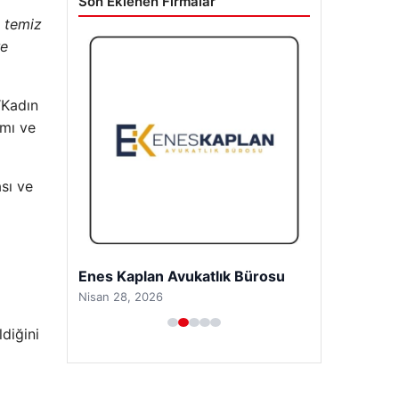
Son Eklenen Firmalar
e temiz
re
“Kadın
amı ve
ası ve
Enes Kaplan Avukatlık Bürosu
Nisan 28, 2026
diğini