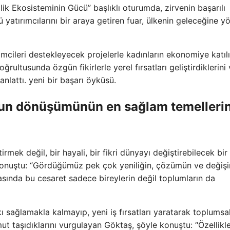
lik Ekosisteminin Gücü” başlıklı oturumda, zirvenin başarılı
ü yatırımcılarını bir araya getiren fuar, ülkenin geleceğine y
şimcileri destekleyecek projelerle kadınların ekonomiye katıl
ltusunda özgün fikirlerle yerel fırsatları geliştirdiklerini 
nlattı. yeni bir başarı öyküsü.
umun dönüşümünün en sağlam temelleri
irmek değil, bir hayali, bir fikri dünyayı değiştirebilecek bi
onuştu: “Gördüğümüz pek çok yeniliğin, çözümün ve değiş
sında bu cesaret sadece bireylerin değil toplumların da
 sağlamakla kalmayıp, yeni iş fırsatları yaratarak toplumsa
t taşıdıklarını vurgulayan Göktaş, şöyle konuştu: “Özellikl