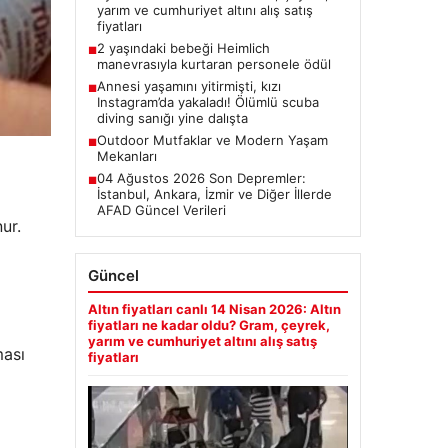
yarım ve cumhuriyet altını alış satış
fiyatları
2 yaşındaki bebeği Heimlich
■
manevrasıyla kurtaran personele ödül
Annesi yaşamını yitirmişti, kızı
■
Instagram’da yakaladı! Ölümlü scuba
diving sanığı yine dalışta
Outdoor Mutfaklar ve Modern Yaşam
■
Mekanları
04 Ağustos 2026 Son Depremler:
■
İstanbul, Ankara, İzmir ve Diğer İllerde
AFAD Güncel Verileri
ur.
Güncel
Altın fiyatları canlı 14 Nisan 2026: Altın
fiyatları ne kadar oldu? Gram, çeyrek,
yarım ve cumhuriyet altını alış satış
ması
fiyatları