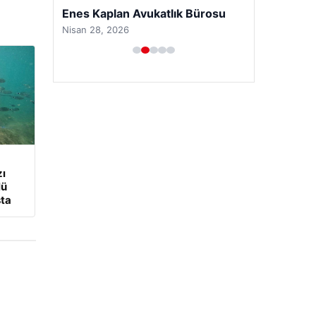
Enes Kaplan Avukatlık Bürosu
Nisan 28, 2026
zı
lü
şta