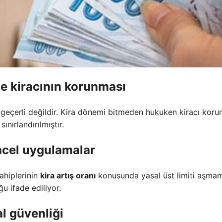
de
kiracının korunması
 geçerli değildir. Kira dönemi bitmeden hukuken kiracı korun
ınırlandırılmıştır.
cel uygulamalar
sahiplerinin
kira artış oranı
konusunda yasal üst limiti aşma
u ifade ediliyor.
l güvenliği