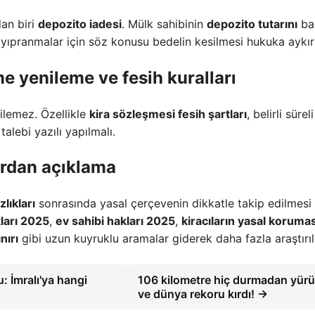
an biri
depozito iadesi
. Mülk sahibinin
depozito tutarını
ba
yıpranmalar için söz konusu bedelin kesilmesi hukuka aykırı
e yenileme ve fesih
kuralları
dilemez. Özellikle
kira sözleşmesi fesih şartları
, belirli süreli
talebi yazılı yapılmalı.
ardan açıklama
lıkları
sonrasında yasal çerçevenin dikkatle takip edilmesi
kları 2025
,
ev sahibi hakları 2025
,
kiracıların yasal korumas
nırı
gibi uzun kuyruklu aramalar giderek daha fazla araştırıl
: İmralı'ya hangi
106 kilometre hiç durmadan yür
ve dünya rekoru kırdı! →