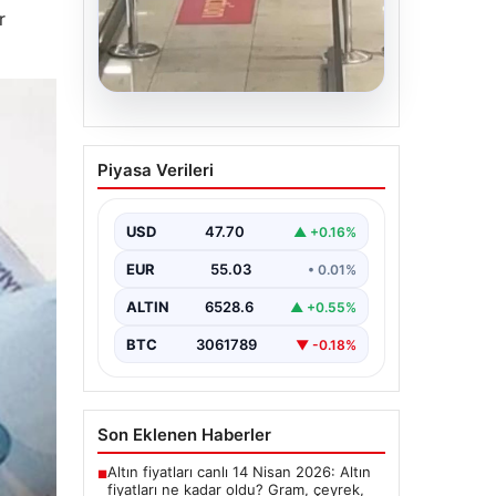
r
05.08.2026
2 yaşındaki bebeği
Piyasa Verileri
Heimlich manevrasıyla
kurtaran personele ödül
USD
47.70
▲ +0.16%
{“title”: “2 Yaşındaki Bebeği
Heimlich Manevrası ile Kurtaran
EUR
55.03
• 0.01%
Görevlilere Takdir Belgesi”,
“content”: “ İstanbul…
ALTIN
6528.6
▲ +0.55%
BTC
3061789
▼ -0.18%
Son Eklenen Haberler
Altın fiyatları canlı 14 Nisan 2026: Altın
■
fiyatları ne kadar oldu? Gram, çeyrek,