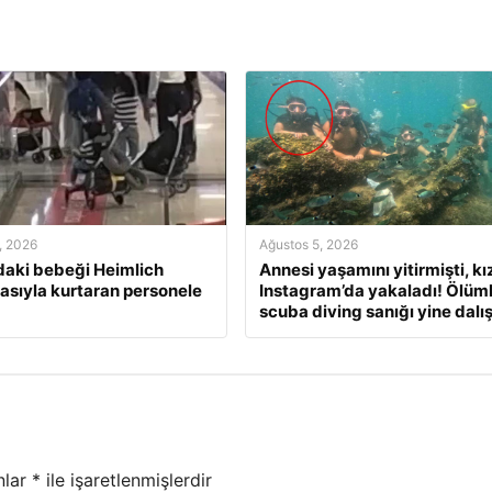
, 2026
Ağustos 5, 2026
daki bebeği Heimlich
Annesi yaşamını yitirmişti, kı
sıyla kurtaran personele
Instagram’da yakaladı! Ölüm
scuba diving sanığı yine dalı
nlar
*
ile işaretlenmişlerdir