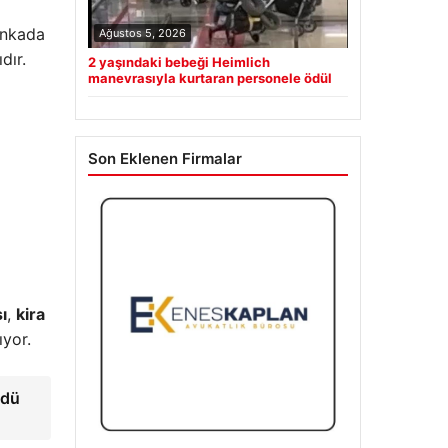
nkada
Ağustos 5, 2026
dır.
2 yaşındaki bebeği Heimlich
manevrasıyla kurtaran personele ödül
Son Eklenen Firmalar
ı
,
kira
ıyor.
üdü