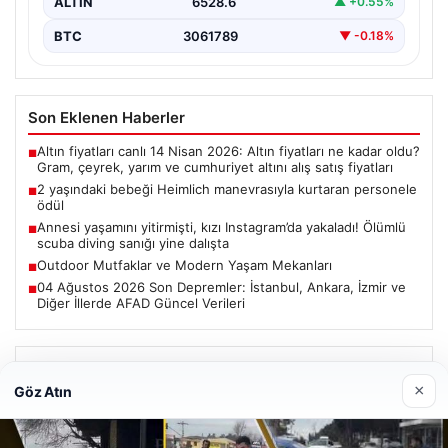
ALTIN
6528.6
▲ +0.55%
BTC
3061789
▼ -0.18%
Son Eklenen Haberler
Altın fiyatları canlı 14 Nisan 2026: Altın fiyatları ne kadar oldu?
■
Gram, çeyrek, yarım ve cumhuriyet altını alış satış fiyatları
2 yaşındaki bebeği Heimlich manevrasıyla kurtaran personele
■
ödül
Annesi yaşamını yitirmişti, kızı Instagram’da yakaladı! Ölümlü
■
scuba diving sanığı yine dalışta
Outdoor Mutfaklar ve Modern Yaşam Mekanları
■
04 Ağustos 2026 Son Depremler: İstanbul, Ankara, İzmir ve
■
Diğer İllerde AFAD Güncel Verileri
Güncel
×
Göz Atın
Altın fiyatları canlı 14 Nisan 2026: Altın fiyatları ne kadar
oldu? Gram, çeyrek, yarım ve cumhuriyet altını alış satış
fiyatları