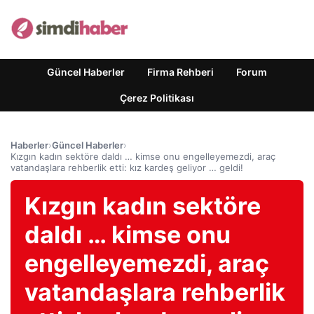
Güncel Haberler
Firma Rehberi
Forum
Çerez Politikası
Haberler
›
Güncel Haberler
›
Kızgın kadın sektöre daldı … kimse onu engelleyemezdi, araç
vatandaşlara rehberlik etti: kız kardeş geliyor … geldi!
Kızgın kadın sektöre
daldı … kimse onu
engelleyemezdi, araç
vatandaşlara rehberlik