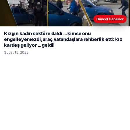
Güncel Haberler
Web sitemizi nasıl kullandığınızı daha iyi anlayabilmek,
Ağustos 5, 2026
Kızgın kadın sektöre daldı … kimse onu
deneyiminizi kişiselleştirmek ve geliştirmek amacıyla çerezler
engelleyemezdi, araç vatandaşlara rehberlik etti: kız
2 yaşındaki bebeği Heimlich manevrasıyla kurtaran
kullanıyoruz.
Çerez Politikamız
kardeş geliyor … geldi!
personele ödül
Reddet
Kabul Et
Şubat 15, 2025
Son Eklenen Firmalar