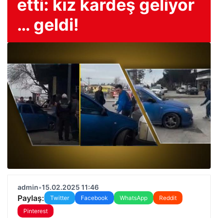
etti: kız kardeş geliyor
… geldi!
admin
•
15.02.2025 11:46
Paylaş:
Twitter
Facebook
WhatsApp
Reddit
Pinterest