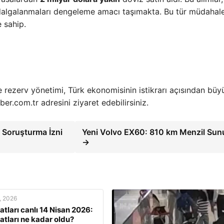
 dalgalanmaları dengeleme amacı taşımakta. Bu tür müdahale
e sahip.
e rezerv yönetimi, Türk ekonomisinin istikrarı açısından büy
er.com.tr adresini ziyaret edebilirsiniz.
 Soruşturma İzni
Yeni Volvo EX60: 810 km Menzil Sun
→
, 2026
yatları canlı 14 Nisan 2026:
yatları ne kadar oldu?