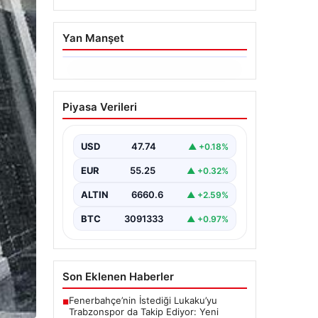
Yan Manşet
06.08.2026
Altın fiyatları canlı 14
Piyasa Verileri
Nisan 2026: Altın
fiyatları ne kadar oldu?
Gram, çeyrek, yarım ve
USD
47.74
▲ +0.18%
cumhuriyet altını alış
EUR
55.25
▲ +0.32%
satış fiyatları
ALTIN
6660.6
▲ +2.59%
BTC
3091333
▲ +0.97%
Son Eklenen Haberler
Fenerbahçe’nin İstediği Lukaku’yu
■
Trabzonspor da Takip Ediyor: Yeni