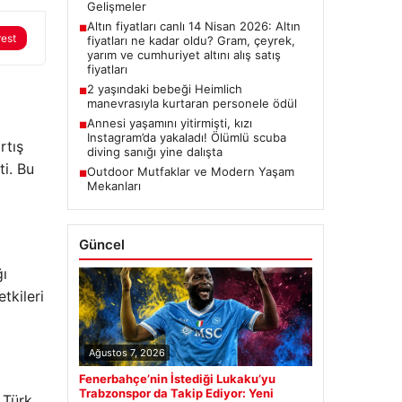
Gelişmeler
Altın fiyatları canlı 14 Nisan 2026: Altın
■
rest
fiyatları ne kadar oldu? Gram, çeyrek,
yarım ve cumhuriyet altını alış satış
fiyatları
2 yaşındaki bebeği Heimlich
■
manevrasıyla kurtaran personele ödül
Annesi yaşamını yitirmişti, kızı
■
Instagram’da yakaladı! Ölümlü scuba
rtış
diving sanığı yine dalışta
ti. Bu
Outdoor Mutfaklar ve Modern Yaşam
■
Mekanları
Güncel
ğı
tkileri
Ağustos 7, 2026
Fenerbahçe’nin İstediği Lukaku’yu
Trabzonspor da Takip Ediyor: Yeni
, Türk