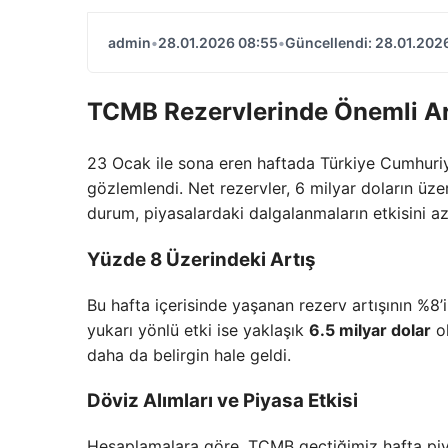
admin
•
28.01.2026 08:55
•
Güncellendi: 28.01.202
TCMB Rezervlerinde Önemli Ar
23 Ocak ile sona eren haftada Türkiye Cumhuri
gözlemlendi. Net rezervler, 6 milyar doların üzer
durum, piyasalardaki dalgalanmaların etkisini az
Yüzde 8 Üzerindeki Artış
Bu hafta içerisinde yaşanan rezerv artışının %8’
yukarı yönlü etki ise yaklaşık
6.5 milyar dolar
ol
daha da belirgin hale geldi.
Döviz Alımları ve Piyasa Etkisi
Hesaplamalara göre, TCMB geçtiğimiz hafta pi