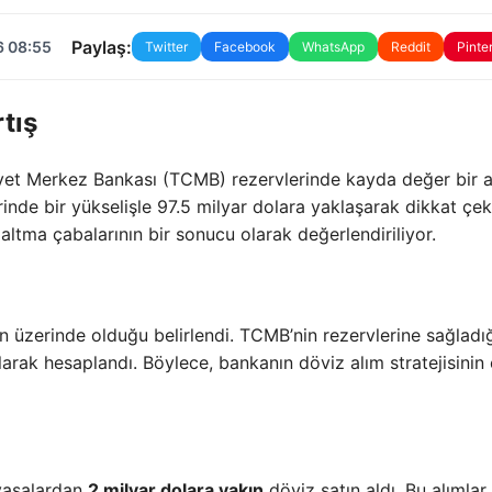
Paylaş:
6 08:55
Twitter
Facebook
WhatsApp
Reddit
Pinte
tış
yet Merkez Bankası (TCMB) rezervlerinde kayda değer bir a
inde bir yükselişle 97.5 milyar dolara yaklaşarak dikkat çek
altma çabalarının bir sonucu olarak değerlendiriliyor.
in üzerinde olduğu belirlendi. TCMB’nin rezervlerine sağladı
arak hesaplandı. Böylece, bankanın döviz alım stratejisinin e
yasalardan
2 milyar dolara yakın
döviz satın aldı. Bu alımlar