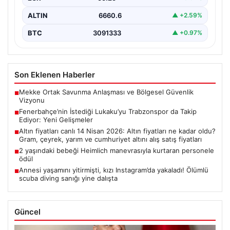
ALTIN
6660.6
▲ +2.59%
BTC
3091333
▲ +0.97%
Son Eklenen Haberler
Mekke Ortak Savunma Anlaşması ve Bölgesel Güvenlik
■
Vizyonu
Fenerbahçe’nin İstediği Lukaku’yu Trabzonspor da Takip
■
Ediyor: Yeni Gelişmeler
Altın fiyatları canlı 14 Nisan 2026: Altın fiyatları ne kadar oldu?
■
Gram, çeyrek, yarım ve cumhuriyet altını alış satış fiyatları
2 yaşındaki bebeği Heimlich manevrasıyla kurtaran personele
■
ödül
Annesi yaşamını yitirmişti, kızı Instagram’da yakaladı! Ölümlü
■
scuba diving sanığı yine dalışta
Güncel