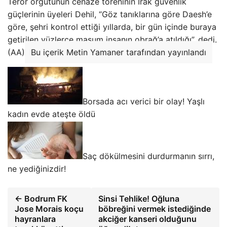
Terör örgütünün cenaze töreninin Irak güvenlik
güçlerinin üyeleri Dehil, “Göz tanıklarına göre Daesh’e
göre, şehri kontrol ettiği yıllarda, bir gün içinde buraya
getirilen yüzlerce masum insanın obrağ’a atıldığı”. dedi.
(AA)
Bu içerik Metin Yamaner tarafından yayınlandı
Borsada acı verici bir olay! Yaşlı
kadın evde ateşte öldü
Saç dökülmesini durdurmanın sırrı,
ne yediğinizdir!
← Bodrum FK
Sinsi Tehlike! Oğluna
Jose Morais koçu
böbreğini vermek istediğinde
hayranlara
akciğer kanseri olduğunu