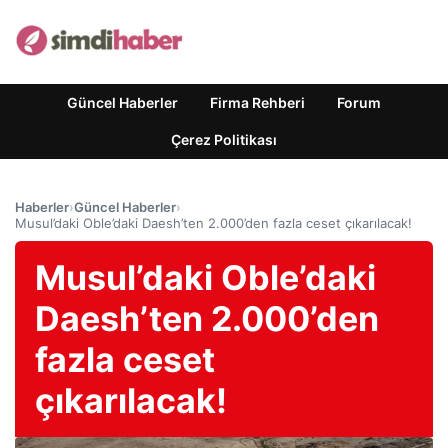
Güncel Haberler
Firma Rehberi
Forum
Çerez Politikası
Haberler
›
Güncel Haberler
›
Musul’daki Oble’daki Daesh’ten 2.000’den fazla ceset çıkarılacak!
Musul’daki Oble’daki
Daesh’ten 2.000’den
fazla ceset
çıkarılacak!