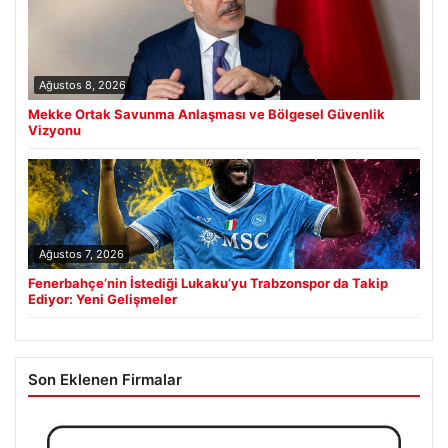
Ağustos 8, 2026
Mekke Ortak Savunma Anlaşması ve Bölgesel Güvenlik
Vizyonu
Ağustos 7, 2026
Fenerbahçe’nin İstediği Lukaku’yu Trabzonspor da Takip
Ediyor: Yeni Gelişmeler
Son Eklenen Firmalar