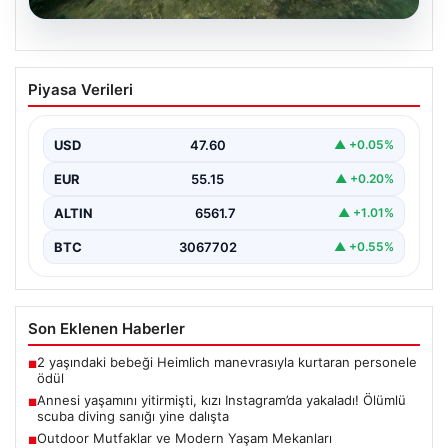
05.08.2026
Annesi yaşamını yitirmişti, kızı
Piyasa Verileri
Instagram’da yakaladı! Ölümlü scuba
diving sanığı yine dalışta
USD
47.60
▲ +0.05%
EUR
55.15
▲ +0.20%
ALTIN
6561.7
▲ +1.01%
BTC
3067702
▲ +0.55%
Son Eklenen Haberler
2 yaşındaki bebeği Heimlich manevrasıyla kurtaran personele
■
ödül
Annesi yaşamını yitirmişti, kızı Instagram’da yakaladı! Ölümlü
■
scuba diving sanığı yine dalışta
Outdoor Mutfaklar ve Modern Yaşam Mekanları
■