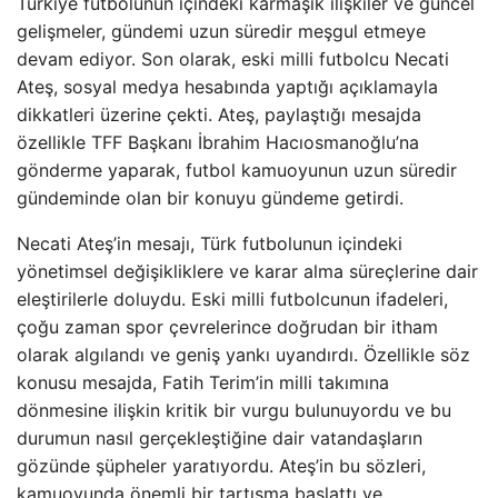
Türkiye futbolunun içindeki karmaşık ilişkiler ve güncel
gelişmeler, gündemi uzun süredir meşgul etmeye
devam ediyor. Son olarak, eski milli futbolcu Necati
Ateş, sosyal medya hesabında yaptığı açıklamayla
dikkatleri üzerine çekti. Ateş, paylaştığı mesajda
özellikle TFF Başkanı İbrahim Hacıosmanoğlu’na
gönderme yaparak, futbol kamuoyunun uzun süredir
gündeminde olan bir konuyu gündeme getirdi.
Necati Ateş’in mesajı, Türk futbolunun içindeki
yönetimsel değişikliklere ve karar alma süreçlerine dair
eleştirilerle doluydu. Eski milli futbolcunun ifadeleri,
çoğu zaman spor çevrelerince doğrudan bir itham
olarak algılandı ve geniş yankı uyandırdı. Özellikle söz
konusu mesajda, Fatih Terim’in milli takımına
dönmesine ilişkin kritik bir vurgu bulunuyordu ve bu
durumun nasıl gerçekleştiğine dair vatandaşların
gözünde şüpheler yaratıyordu. Ateş’in bu sözleri,
kamuoyunda önemli bir tartışma başlattı ve