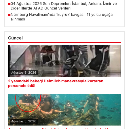
04 Ağustos 2026 Son Depremler: İstanbul, Ankara, İzmir ve
■
Diğer İllerde AFAD Güncel Verileri
Nürnberg Havalimanı’nda ‘kuyruk’ kavgası: 11 yolcu uçağa
■
alınmadı
Güncel
Ağustos 5, 2026
2 yaşındaki bebeği Heimlich manevrasıyla kurtaran
personele ödül
Ağustos 5, 2026