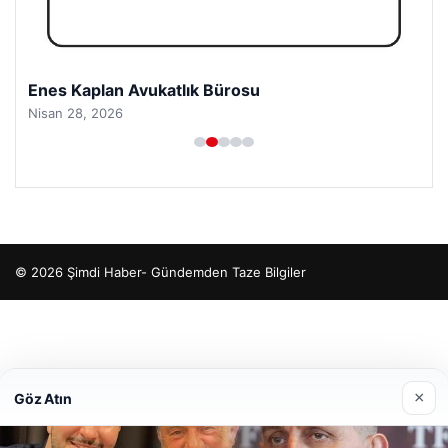
Enes Kaplan Avukatlık Bürosu
Nisan 28, 2026
© 2026 Şimdi Haber- Gündemden Taze Bilgiler
o
×
Göz Atın