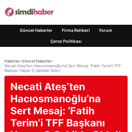
Güncel Haberler
Firma Rehberi
Forum
Çerez Politikası
Haberler
›
Güncel Haberler
›
Necati Ateş’ten Hacıosmanoğlu’na Sert Mesaj: ‘Fatih Terim’i TFF
Başkanı Yapan O Şekilde Oldu!’
Necati Ateş’ten
Hacıosmanoğlu’na
Sert Mesaj: ‘Fatih
Terim’i TFF Başkanı