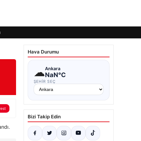
ı
Hava Durumu
☁
Ankara
NaN°C
ŞEHIR SEÇ
rest
Bizi Takip Edin
andı.