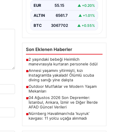
sanığı yine dalışta
EUR
55.15
▲ +0.20%
ALTIN
6561.7
▲ +1.01%
BTC
3067702
▲ +0.55%
Son Eklenen Haberler
2 yaşındaki bebeği Heimlich
■
manevrasıyla kurtaran personele ödül
Annesi yaşamını yitirmişti, kızı
■
Instagram’da yakaladı! Ölümlü scuba
diving sanığı yine dalışta
Outdoor Mutfaklar ve Modern Yaşam
■
Mekanları
04 Ağustos 2026 Son Depremler:
■
İstanbul, Ankara, İzmir ve Diğer İllerde
AFAD Güncel Verileri
Nürnberg Havalimanı’nda ‘kuyruk’
■
kavgası: 11 yolcu uçağa alınmadı