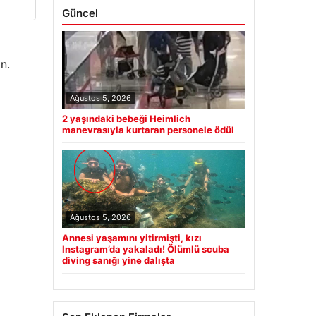
Güncel
n.
Ağustos 5, 2026
2 yaşındaki bebeği Heimlich
manevrasıyla kurtaran personele ödül
Ağustos 5, 2026
Annesi yaşamını yitirmişti, kızı
Instagram’da yakaladı! Ölümlü scuba
diving sanığı yine dalışta