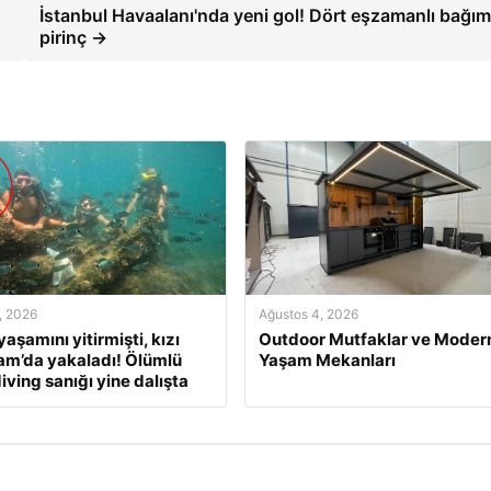
İstanbul Havaalanı'nda yeni gol! Dört eşzamanlı bağım
pirinç →
, 2026
Ağustos 4, 2026
aşamını yitirmişti, kızı
Outdoor Mutfaklar ve Moder
am’da yakaladı! Ölümlü
Yaşam Mekanları
iving sanığı yine dalışta