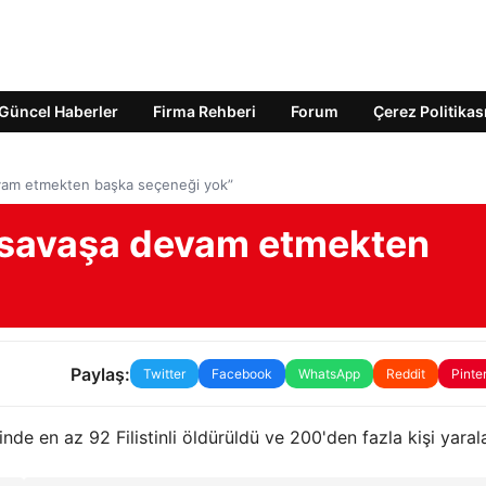
Güncel Haberler
Firma Rehberi
Forum
Çerez Politikas
devam etmekten başka seçeneği yok”
in savaşa devam etmekten
”
Paylaş:
Twitter
Facebook
WhatsApp
Reddit
Pinte
içinde en az 92 Filistinli öldürüldü ve 200'den fazla kişi yaral