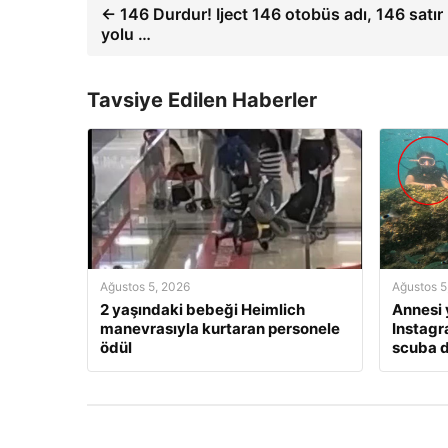
← 146 Durdur! Iject 146 otobüs adı, 146 satır
yolu …
Tavsiye Edilen Haberler
Ağustos 5, 2026
Ağustos 5
2 yaşındaki bebeği Heimlich
Annesi y
manevrasıyla kurtaran personele
Instagr
ödül
scuba d