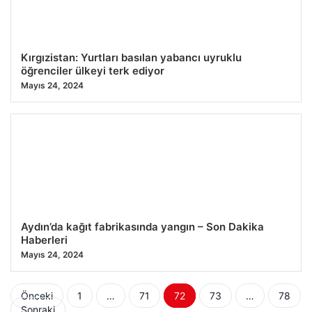
Kırgızistan: Yurtları basılan yabancı uyruklu
öğrenciler ülkeyi terk ediyor
Mayıs 24, 2024
Aydın’da kağıt fabrikasında yangın – Son Dakika
Haberleri
Mayıs 24, 2024
Yazı
Önceki
1
…
71
72
73
…
78
Sonraki