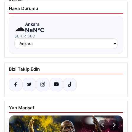
sayfalaması
Hava Durumu
☁
Ankara
NaN°C
ŞEHIR SEÇ
Bizi Takip Edin
Yan Manşet