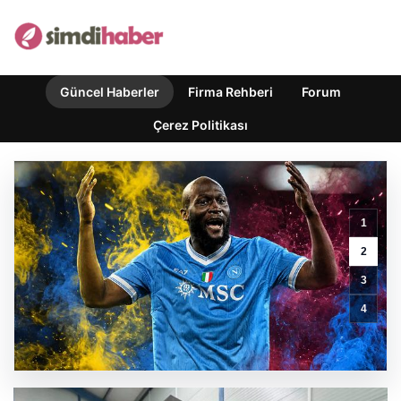
Güncel Haberler
Firma Rehberi
Forum
Çerez Politikası
1
2
Outdoor
3
Mutfaklar
ve
4
Modern
Yaşam
Mekanları
GÜNCEL HABERLER
0 YORUM