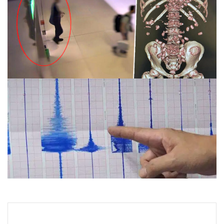
İstanbul Havalimanı’nda yürümekte güçlük çeken
yolcunun midesinden 26 kapsül çıktı
27.07.2026 09:49
Son dakika depremler! Deprem mi oldu? 26 Temmuz 2026
nerede, ne zaman deprem oldu?