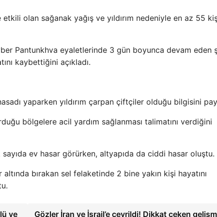
 etkili olan sağanak yağış ve yıldırım nedeniyle en az 55 kiş
Hayber Pantunkhva eyaletlerinde 3 gün boyunca devam eden ş
ını kaybettiğini açıkladı.
hasadı yaparken yıldırım çarpan çiftçiler olduğu bilgisini payl
duğu bölgelere acil yardım sağlanması talimatını verdiğini
 sayıda ev hasar görürken, altyapıda da ciddi hasar oluştu.
r altında bırakan sel felaketinde 2 bine yakın kişi hayatını
tu.
lü ve
Gözler İran ve İsrail’e çevrildi! Dikkat çeken gelişm