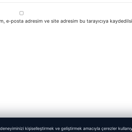
m, e-posta adresim ve site adresim bu tarayıcıya kaydedilsi
 deneyiminizi kişiselleştirmek ve geliştirmek amacıyla çerezler kullan