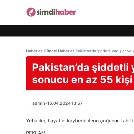
Haberler
›
Güncel Haberler
›
Pakistan’da şiddetli yağışlar ve
Pakistan’da şiddetli 
sonucu en az 55 kişi
admin
•
16.04.2024 13:57
Yetkililer, hayatını kaybedenlerin çoğunun tahıl 
REKLAM