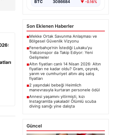
BTC
3086684
▼ -0.16%
Son Eklenen Haberler
Mekke Ortak Savunma Anlaşması ve
■
Bölgesel Güvenlik Vizyonu
2026:
Fenerbahçe’nin İstediği Lukaku’yu
■
Trabzonspor da Takip Ediyor: Yeni
Gelişmeler
atları
Altın fiyatları canlı 14 Nisan 2026: Altın
■
fiyatları ne kadar oldu? Gram, çeyrek,
yarım ve cumhuriyet altını alış satış
fiyatları
2 yaşındaki bebeği Heimlich
■
manevrasıyla kurtaran personele ödül
Annesi yaşamını yitirmişti, kızı
■
Instagram’da yakaladı! Ölümlü scuba
diving sanığı yine dalışta
Güncel