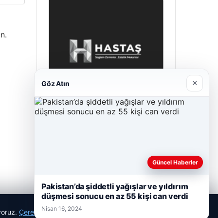
n.
×
Göz Atın
Enes Kaplan Avukatlık Bürosu
Nisan 28, 2026
Güncel Haberler
Pakistan’da şiddetli yağışlar ve yıldırım
düşmesi sonucu en az 55 kişi can verdi
Nisan 16, 2024
ıyoruz.
Çerez Politikamız
Reddet
Kabul Et