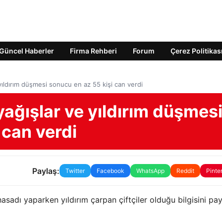
Güncel Haberler
Firma Rehberi
Forum
Çerez Politikas
 yıldırım düşmesi sonucu en az 55 kişi can verdi
yağışlar ve yıldırım düşmes
 can verdi
Paylaş:
Twitter
Facebook
WhatsApp
Reddit
Pinte
hasadı yaparken yıldırım çarpan çiftçiler olduğu bilgisini payl