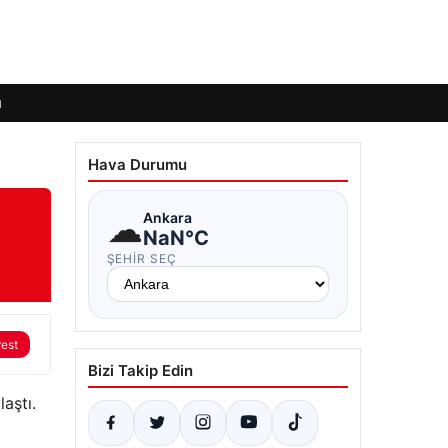
ı
Hava Durumu
i
☁
Ankara
NaN°C
ŞEHIR SEÇ
rest
Bizi Takip Edin
aştı.