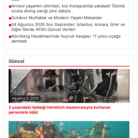
Annesi yaşamını yitirmişti, kızı Instagram’da yakaladı! Ölümlü
■
scuba diving sanığı yine dalışta
Outdoor Mutfaklar ve Modern Yaşam Mekanları
■
04 Ağustos 2026 Son Depremler: İstanbul, Ankara, İzmir ve
■
Diğer İllerde AFAD Güncel Verileri
Nürnberg Havalimanı’nda ‘kuyruk’ kavgası: 11 yolcu uçağa
■
alınmadı
Güncel
Ağustos 5, 2026
2 yaşındaki bebeği Heimlich manevrasıyla kurtaran
personele ödül