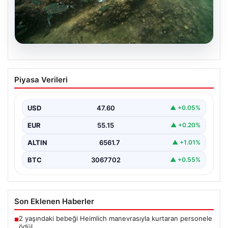
05.08.2026
Annesi yaşamını yitirmişti, kızı
Piyasa Verileri
Instagram’da yakaladı! Ölümlü scuba
diving sanığı yine dalışta
USD
47.60
▲ +0.05%
EUR
55.15
▲ +0.20%
ALTIN
6561.7
▲ +1.01%
BTC
3067702
▲ +0.55%
Son Eklenen Haberler
2 yaşındaki bebeği Heimlich manevrasıyla kurtaran personele
■
ödül