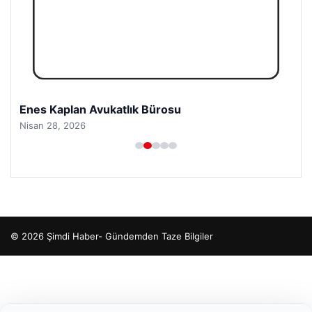
Enes Kaplan Avukatlık Bürosu
Nisan 28, 2026
© 2026 Şimdi Haber- Gündemden Taze Bilgiler
etcio