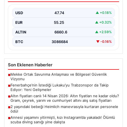
Gelişmeler
USD
47.74
▲ +0.18%
İtalya Serie A’da Napoli forması giyen ve takımda
geleceği belirsizliğini koruyan Belçikalı golcü Romelu…
EUR
55.25
▲ +0.32%
ALTIN
6660.6
▲ +2.59%
BTC
3086684
▼ -0.16%
Son Eklenen Haberler
Mekke Ortak Savunma Anlaşması ve Bölgesel Güvenlik
■
Vizyonu
Fenerbahçe’nin İstediği Lukaku’yu Trabzonspor da Takip
■
Ediyor: Yeni Gelişmeler
Altın fiyatları canlı 14 Nisan 2026: Altın fiyatları ne kadar oldu?
■
Gram, çeyrek, yarım ve cumhuriyet altını alış satış fiyatları
2 yaşındaki bebeği Heimlich manevrasıyla kurtaran personele
■
ödül
Annesi yaşamını yitirmişti, kızı Instagram’da yakaladı! Ölümlü
■
scuba diving sanığı yine dalışta