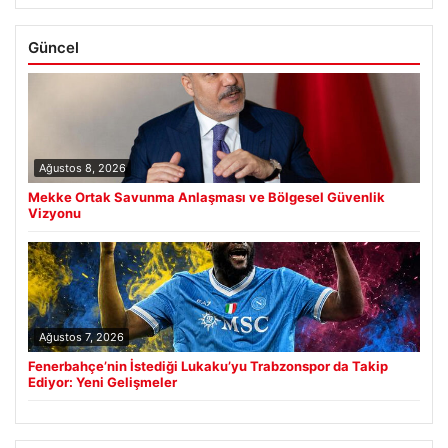
Güncel
Ağustos 8, 2026
Mekke Ortak Savunma Anlaşması ve Bölgesel Güvenlik
Vizyonu
Ağustos 7, 2026
Fenerbahçe’nin İstediği Lukaku’yu Trabzonspor da Takip
Ediyor: Yeni Gelişmeler