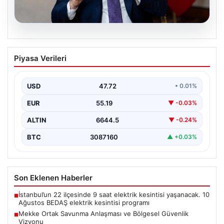
08.08.2026
Mekke Ortak Savunma Anlaşması ve
Piyasa Verileri
Bölgesel Güvenlik Vizyonu
Mekke Ortak Savunma Anlaşması, bölgedeki güvenlik
yapısını güçlendirmeyi hedefleyen yeni bir girişim
USD
47.72
• 0.01%
olarak dikkat…
EUR
55.19
▼ -0.03%
ALTIN
6644.5
▼ -0.24%
BTC
3087160
▲ +0.03%
Son Eklenen Haberler
İstanbul’un 22 ilçesinde 9 saat elektrik kesintisi yaşanacak. 10
■
Ağustos BEDAŞ elektrik kesintisi programı
Mekke Ortak Savunma Anlaşması ve Bölgesel Güvenlik
■
Vizyonu