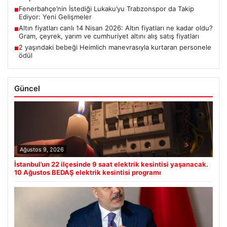
Fenerbahçe’nin İstediği Lukaku’yu Trabzonspor da Takip
■
Ediyor: Yeni Gelişmeler
Altın fiyatları canlı 14 Nisan 2026: Altın fiyatları ne kadar oldu?
■
Gram, çeyrek, yarım ve cumhuriyet altını alış satış fiyatları
2 yaşındaki bebeği Heimlich manevrasıyla kurtaran personele
■
ödül
Güncel
Ağustos 9, 2026
İstanbul’un 22 ilçesinde 9 saat elektrik kesintisi yaşanacak.
10 Ağustos BEDAŞ elektrik kesintisi programı