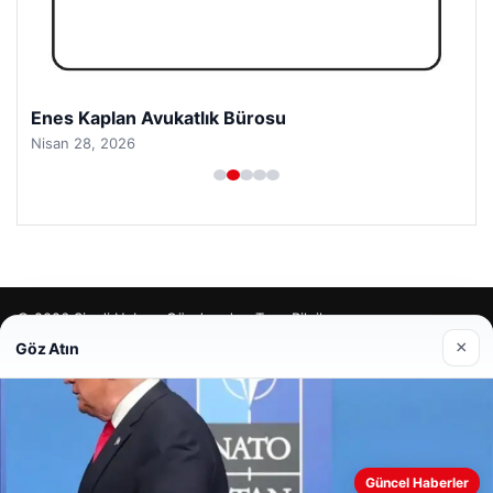
Enes Kaplan Avukatlık Bürosu
Nisan 28, 2026
© 2026 Şimdi Haber- Gündemden Taze Bilgiler
×
Göz Atın
cio
Web sitemizi nasıl kullandığınızı daha iyi anlayabilmek,
Güncel Haberler