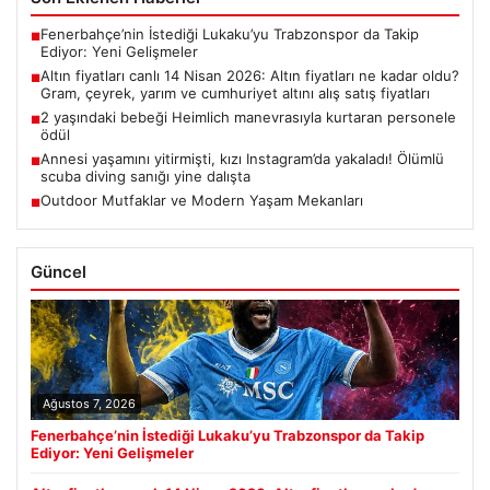
Fenerbahçe’nin İstediği Lukaku’yu Trabzonspor da Takip
■
Ediyor: Yeni Gelişmeler
Altın fiyatları canlı 14 Nisan 2026: Altın fiyatları ne kadar oldu?
■
Gram, çeyrek, yarım ve cumhuriyet altını alış satış fiyatları
2 yaşındaki bebeği Heimlich manevrasıyla kurtaran personele
■
ödül
Annesi yaşamını yitirmişti, kızı Instagram’da yakaladı! Ölümlü
■
scuba diving sanığı yine dalışta
Outdoor Mutfaklar ve Modern Yaşam Mekanları
■
Güncel
Ağustos 7, 2026
Fenerbahçe’nin İstediği Lukaku’yu Trabzonspor da Takip
Ediyor: Yeni Gelişmeler