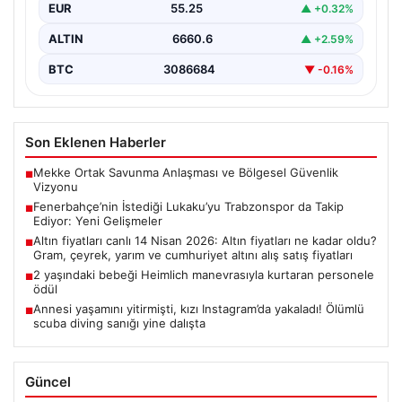
EUR
55.25
▲ +0.32%
ALTIN
6660.6
▲ +2.59%
BTC
3086684
▼ -0.16%
Son Eklenen Haberler
Mekke Ortak Savunma Anlaşması ve Bölgesel Güvenlik
■
Vizyonu
Fenerbahçe’nin İstediği Lukaku’yu Trabzonspor da Takip
■
Ediyor: Yeni Gelişmeler
Altın fiyatları canlı 14 Nisan 2026: Altın fiyatları ne kadar oldu?
■
Gram, çeyrek, yarım ve cumhuriyet altını alış satış fiyatları
2 yaşındaki bebeği Heimlich manevrasıyla kurtaran personele
■
ödül
Annesi yaşamını yitirmişti, kızı Instagram’da yakaladı! Ölümlü
■
scuba diving sanığı yine dalışta
Güncel