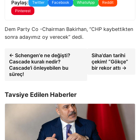
Paylaş:
Twitter
Facebook
WhatsApp
Reddit
Pinterest
Dem Party Co -Chairman Bakirhan, “CHP kaybettikten
sonra adayımız oy verecek” dedi.
← Schengen'e ne değişti?
Siha'dan tarihi
Cascade kuralı nedir?
çekim! “Gökçe”
Cascade'i önleyebilen bu
bir rekor attı →
süreç!
Tavsiye Edilen Haberler