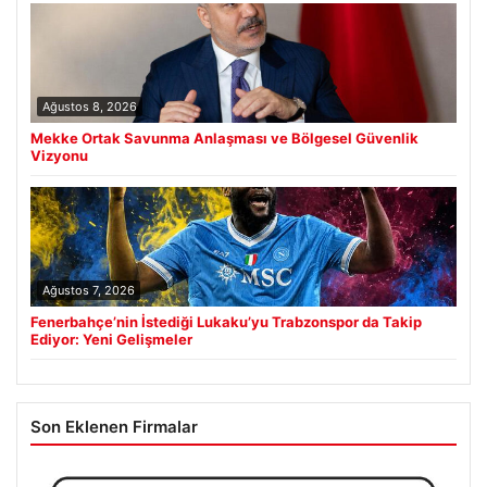
Ağustos 8, 2026
Mekke Ortak Savunma Anlaşması ve Bölgesel Güvenlik
Vizyonu
Ağustos 7, 2026
Fenerbahçe’nin İstediği Lukaku’yu Trabzonspor da Takip
Ediyor: Yeni Gelişmeler
Son Eklenen Firmalar