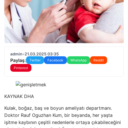
admin
•
21.03.2025 03:35
Paylaş:
Twitter
Facebook
WhatsApp
Reddit
Pinterest
KAYNAK
DHA
Kulak, boğaz, baş ve boyun ameliyatı departmanı.
Doktor Rauf Oguzhan Kum, bir beyanda, her yaşta
işitme kaybının çeşitli nedenlerle ortaya çıkabileceğini