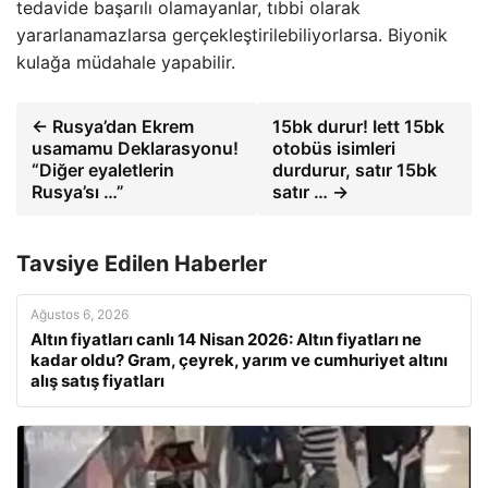
tedavide başarılı olamayanlar, tıbbi olarak
yararlanamazlarsa gerçekleştirilebiliyorlarsa. Biyonik
kulağa müdahale yapabilir.
← Rusya’dan Ekrem
15bk durur! Iett 15bk
usamamu Deklarasyonu!
otobüs isimleri
“Diğer eyaletlerin
durdurur, satır 15bk
Rusya’sı …”
satır … →
Tavsiye Edilen Haberler
Ağustos 6, 2026
Altın fiyatları canlı 14 Nisan 2026: Altın fiyatları ne
kadar oldu? Gram, çeyrek, yarım ve cumhuriyet altını
alış satış fiyatları