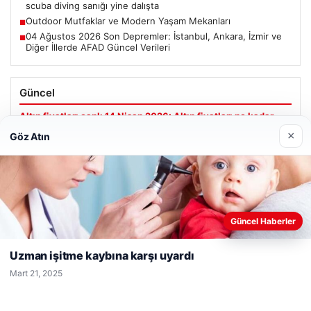
scuba diving sanığı yine dalışta
Outdoor Mutfaklar ve Modern Yaşam Mekanları
■
04 Ağustos 2026 Son Depremler: İstanbul, Ankara, İzmir ve
■
Diğer İllerde AFAD Güncel Verileri
Güncel
Altın fiyatları canlı 14 Nisan 2026: Altın fiyatları ne kadar
oldu? Gram, çeyrek, yarım ve cumhuriyet altını alış satış
×
Göz Atın
fiyatları
Web sitemizi nasıl kullandığınızı daha iyi anlayabilmek,
Güncel Haberler
Ağustos 5, 2026
deneyiminizi kişiselleştirmek ve geliştirmek amacıyla çerezler
2 yaşındaki bebeği Heimlich manevrasıyla kurtaran
kullanıyoruz.
Çerez Politikamız
Uzman işitme kaybına karşı uyardı
personele ödül
Reddet
Kabul Et
Mart 21, 2025