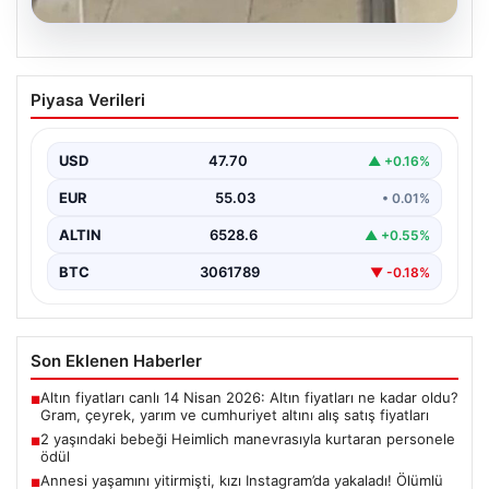
05.08.2026
2 yaşındaki bebeği Heimlich
Piyasa Verileri
manevrasıyla kurtaran personele ödül
{“title”: “2 Yaşındaki Bebeği Heimlich Manevrası ile
Kurtaran Görevlilere Takdir Belgesi”, “content”: “
USD
47.70
▲ +0.16%
İstanbul…
EUR
55.03
• 0.01%
ALTIN
6528.6
▲ +0.55%
BTC
3061789
▼ -0.18%
Son Eklenen Haberler
Altın fiyatları canlı 14 Nisan 2026: Altın fiyatları ne kadar oldu?
■
Gram, çeyrek, yarım ve cumhuriyet altını alış satış fiyatları
2 yaşındaki bebeği Heimlich manevrasıyla kurtaran personele
■
ödül
Annesi yaşamını yitirmişti, kızı Instagram’da yakaladı! Ölümlü
■