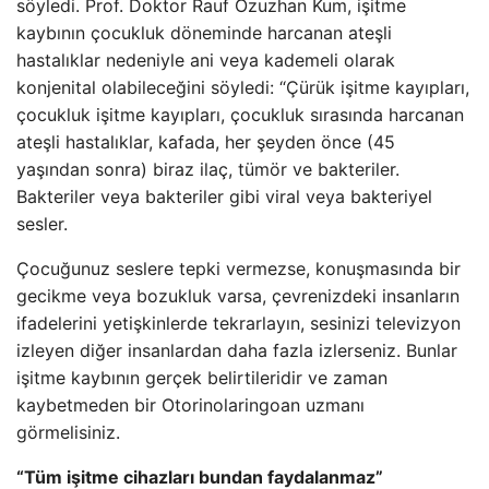
söyledi. Prof. Doktor Rauf Özuzhan Kum, işitme
kaybının çocukluk döneminde harcanan ateşli
hastalıklar nedeniyle ani veya kademeli olarak
konjenital olabileceğini söyledi: “Çürük işitme kayıpları,
çocukluk işitme kayıpları, çocukluk sırasında harcanan
ateşli hastalıklar, kafada, her şeyden önce (45
yaşından sonra) biraz ilaç, tümör ve bakteriler.
Bakteriler veya bakteriler gibi viral veya bakteriyel
sesler.
Çocuğunuz seslere tepki vermezse, konuşmasında bir
gecikme veya bozukluk varsa, çevrenizdeki insanların
ifadelerini yetişkinlerde tekrarlayın, sesinizi televizyon
izleyen diğer insanlardan daha fazla izlerseniz. Bunlar
işitme kaybının gerçek belirtileridir ve zaman
kaybetmeden bir Otorinolaringoan uzmanı
görmelisiniz.
“Tüm işitme cihazları bundan faydalanmaz”