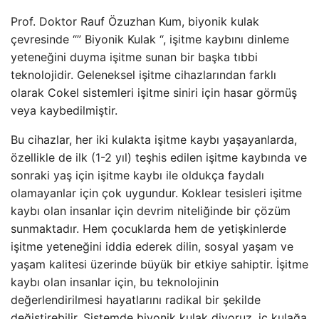
Prof. Doktor Rauf Özuzhan Kum, biyonik kulak
çevresinde “” Biyonik Kulak “, işitme kaybını dinleme
yeteneğini duyma işitme sunan bir başka tıbbi
teknolojidir. Geleneksel işitme cihazlarından farklı
olarak Cokel sistemleri işitme siniri için hasar görmüş
veya kaybedilmiştir.
Bu cihazlar, her iki kulakta işitme kaybı yaşayanlarda,
özellikle de ilk (1-2 yıl) teşhis edilen işitme kaybında ve
sonraki yaş için işitme kaybı ile oldukça faydalı
olamayanlar için çok uygundur. Koklear tesisleri işitme
kaybı olan insanlar için devrim niteliğinde bir çözüm
sunmaktadır. Hem çocuklarda hem de yetişkinlerde
işitme yeteneğini iddia ederek dilin, sosyal yaşam ve
yaşam kalitesi üzerinde büyük bir etkiye sahiptir. İşitme
kaybı olan insanlar için, bu teknolojinin
değerlendirilmesi hayatlarını radikal bir şekilde
değiştirebilir. Sistemde biyonik kulak diyoruz, iç kulağa