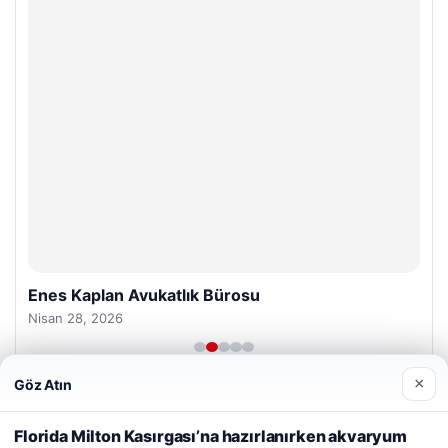
Enes Kaplan Avukatlık Bürosu
Nisan 28, 2026
×
Göz Atın
Web sitemizi nasıl kullandığınızı daha iyi anlayabilmek,
deneyiminizi kişiselleştirmek ve geliştirmek amacıyla çerezler
Florida Milton Kasırgası’na hazırlanırken akvaryum
kullanıyoruz.
Çerez Politikamız