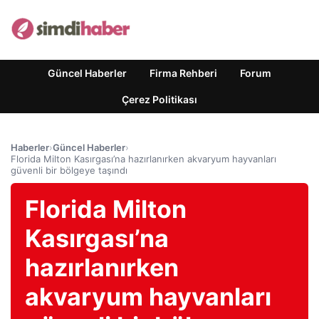
Güncel Haberler
Firma Rehberi
Forum
Çerez Politikası
Haberler
›
Güncel Haberler
›
Florida Milton Kasırgası’na hazırlanırken akvaryum hayvanları
güvenli bir bölgeye taşındı
Florida Milton
Kasırgası’na
hazırlanırken
akvaryum hayvanları