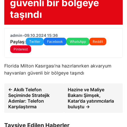
güvenli bir bölgeye
taşındı
admin
•
09.10.2024 15:36
Paylaş:
Twitter
Facebook
WhatsApp
Reddit
Pinterest
Florida Milton Kasırgası’na hazırlanırken akvaryum
hayvanları güvenli bir bölgeye taşındı
← Akıllı Telefon
Hazine ve Maliye
Seçiminde Stratejik
Bakanı Şimşek,
Adımlar: Telefon
Katar’da yatırımcılarla
Karşılaştırma
buluştu →
Tavsiye Edilen Haberler