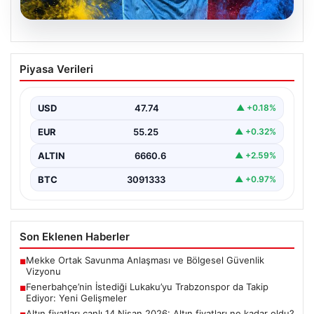
07.08.2026
Fenerbahçe’nin İstediği Lukaku’yu
Piyasa Verileri
Trabzonspor da Takip Ediyor: Yeni
Gelişmeler
USD
47.74
▲ +0.18%
İtalya Serie A’da Napoli forması giyen ve takımda
geleceği belirsizliğini koruyan Belçikalı golcü Romelu…
EUR
55.25
▲ +0.32%
ALTIN
6660.6
▲ +2.59%
BTC
3091333
▲ +0.97%
Son Eklenen Haberler
Mekke Ortak Savunma Anlaşması ve Bölgesel Güvenlik
■
Vizyonu
Fenerbahçe’nin İstediği Lukaku’yu Trabzonspor da Takip
■
Ediyor: Yeni Gelişmeler
Altın fiyatları canlı 14 Nisan 2026: Altın fiyatları ne kadar oldu?