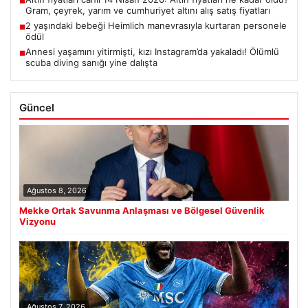
■
Gram, çeyrek, yarım ve cumhuriyet altını alış satış fiyatları
2 yaşındaki bebeği Heimlich manevrasıyla kurtaran personele
■
ödül
Annesi yaşamını yitirmişti, kızı Instagram’da yakaladı! Ölümlü
■
scuba diving sanığı yine dalışta
Güncel
Ağustos 8, 2026
Mekke Ortak Savunma Anlaşması ve Bölgesel Güvenlik
Vizyonu
Ağustos 7, 2026