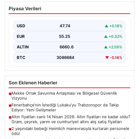
Fenerbahçe’nin İstediği Lukaku’yu
Piyasa Verileri
Trabzonspor da Takip Ediyor: Yeni
Gelişmeler
USD
47.74
▲ +0.18%
İtalya Serie A'da Napoli forması giyen ve takımda
geleceği belirsizliğini koruyan Belçikalı golcü Romelu…
EUR
55.25
▲ +0.32%
ALTIN
6660.6
▲ +2.59%
BTC
3086684
▼ -0.16%
Son Eklenen Haberler
Mekke Ortak Savunma Anlaşması ve Bölgesel Güvenlik
■
Vizyonu
Fenerbahçe’nin İstediği Lukaku’yu Trabzonspor da Takip
■
Ediyor: Yeni Gelişmeler
Altın fiyatları canlı 14 Nisan 2026: Altın fiyatları ne kadar oldu?
■
Gram, çeyrek, yarım ve cumhuriyet altını alış satış fiyatları
2 yaşındaki bebeği Heimlich manevrasıyla kurtaran personele
■
ödül