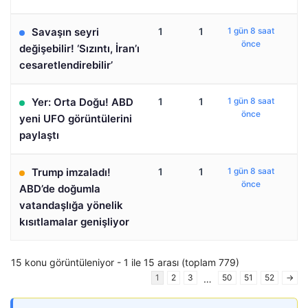
Savaşın seyri
1
1
1 gün 8 saat
önce
değişebilir! ‘Sızıntı, İran’ı
cesaretlendirebilir’
Yer: Orta Doğu! ABD
1
1
1 gün 8 saat
önce
yeni UFO görüntülerini
paylaştı
Trump imzaladı!
1
1
1 gün 8 saat
önce
ABD’de doğumla
vatandaşlığa yönelik
kısıtlamalar genişliyor
15 konu görüntüleniyor - 1 ile 15 arası (toplam 779)
1
2
3
50
51
52
→
…