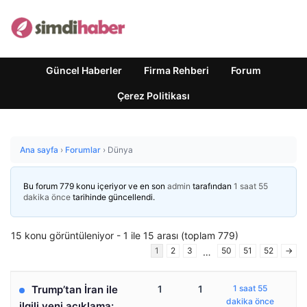
Güncel Haberler
Firma Rehberi
Forum
Çerez Politikası
Ana sayfa
›
Forumlar
›
Dünya
Bu forum 779 konu içeriyor ve en son
admin
tarafından
1 saat 55
dakika önce
tarihinde güncellendi.
15 konu görüntüleniyor - 1 ile 15 arası (toplam 779)
1
2
3
50
51
52
→
…
Trump’tan İran ile
1
1
1 saat 55
dakika önce
ilgili yeni açıklama: