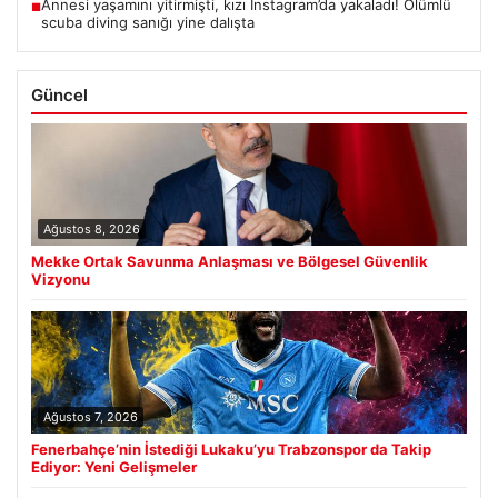
Annesi yaşamını yitirmişti, kızı Instagram’da yakaladı! Ölümlü
■
scuba diving sanığı yine dalışta
Güncel
Ağustos 8, 2026
Mekke Ortak Savunma Anlaşması ve Bölgesel Güvenlik
Vizyonu
Ağustos 7, 2026
Fenerbahçe’nin İstediği Lukaku’yu Trabzonspor da Takip
Ediyor: Yeni Gelişmeler