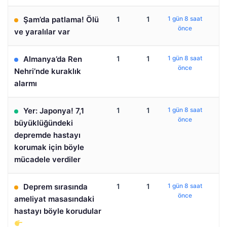
Şam’da patlama! Ölü
1
1
1 gün 8 saat
önce
ve yaralılar var
Almanya’da Ren
1
1
1 gün 8 saat
önce
Nehri’nde kuraklık
alarmı
Yer: Japonya! 7,1
1
1
1 gün 8 saat
önce
büyüklüğündeki
depremde hastayı
korumak için böyle
mücadele verdiler
Deprem sırasında
1
1
1 gün 8 saat
önce
ameliyat masasındaki
hastayı böyle korudular