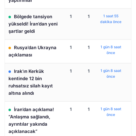
yaptırımlar
Bölgede tansiyon
1
1
1 saat 55
dakika önce
yükseldi! İran’dan yeni
şartlar geldi
Rusya’dan Ukrayna
1
1
1 gün 8 saat
önce
açıklaması
Irak’ın Kerkük
1
1
1 gün 8 saat
önce
kentinde 12 bin
ruhsatsız silah kayıt
altına alındı
İran’dan açıklama!
1
1
1 gün 8 saat
önce
“Anlaşma sağlandı,
ayrıntılar yakında
açıklanacak”