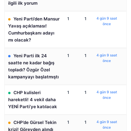
ilgili ilk yorum
Yeni Parti’den Mansur
1
1
4 gün 9 saat
önce
Yavaş açıklaması!
Cumhurbaşkanı adayı
mı olacak?
Yeni Parti ilk 24
1
1
4 gün 9 saat
önce
saatte ne kadar bağış
topladı? Özgür Özel
kampanyayı başlatmıştı
CHP kulisleri
1
1
4 gün 9 saat
önce
hareketli! 4 vekil daha
YENİ Parti’ye katılacak
CHP’de Gürsel Tekin
1
1
4 gün 9 saat
önce
krizi! Görevden alındı