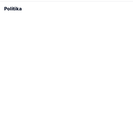
kullanıyoruz.
Çerez Politikamız
personele ödül
Politika
Reddet
Kabul Et
Son Eklenen Firmalar