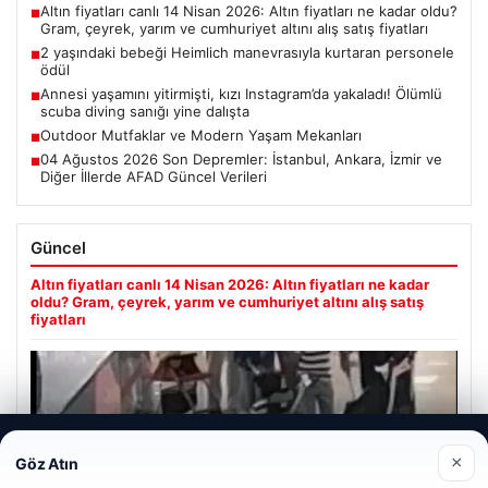
Altın fiyatları canlı 14 Nisan 2026: Altın fiyatları ne kadar oldu?
■
Gram, çeyrek, yarım ve cumhuriyet altını alış satış fiyatları
2 yaşındaki bebeği Heimlich manevrasıyla kurtaran personele
■
ödül
Annesi yaşamını yitirmişti, kızı Instagram’da yakaladı! Ölümlü
■
scuba diving sanığı yine dalışta
Outdoor Mutfaklar ve Modern Yaşam Mekanları
■
04 Ağustos 2026 Son Depremler: İstanbul, Ankara, İzmir ve
■
Diğer İllerde AFAD Güncel Verileri
Güncel
Altın fiyatları canlı 14 Nisan 2026: Altın fiyatları ne kadar
oldu? Gram, çeyrek, yarım ve cumhuriyet altını alış satış
fiyatları
Web sitemizi nasıl kullandığınızı daha iyi anlayabilmek,
Ağustos 5, 2026
×
Göz Atın
deneyiminizi kişiselleştirmek ve geliştirmek amacıyla çerezler
2 yaşındaki bebeği Heimlich manevrasıyla kurtaran