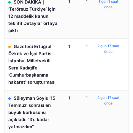
SON DAKİKA |
1
1
1 gün 1 saat
önce
‘Terörsüz Türkiye’ için
12 maddelik kanun
teklifi! Detaylar ortaya
çıktı
Gazeteci Ertuğrul
1
1
2 gün 17 saat
önce
Özkök ve İşçi Partisi
İstanbul Milletvekili
Sera Kadıgil’e
‘Cumhurbaşkanına
hakaret’ soruşturması
Süleyman Soylu ’15
1
1
2 gün 17 saat
önce
Temmuz’ sonrası en
büyük korkusunu
açıkladı: “3’e kadar
yatmazdım”