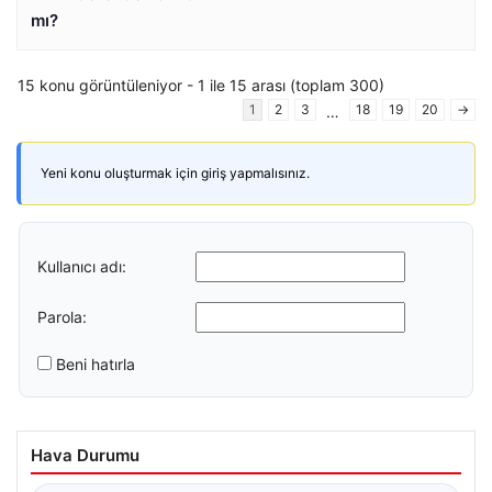
mı?
15 konu görüntüleniyor - 1 ile 15 arası (toplam 300)
1
2
3
18
19
20
→
…
Yeni konu oluşturmak için giriş yapmalısınız.
Kullanıcı adı:
Parola:
Beni hatırla
Hava Durumu