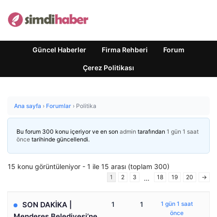
Güncel Haberler
Firma Rehberi
Forum
Çerez Politikası
Ana sayfa
›
Forumlar
›
Politika
Bu forum 300 konu içeriyor ve en son
admin
tarafından
1 gün 1 saat
önce
tarihinde güncellendi.
15 konu görüntüleniyor - 1 ile 15 arası (toplam 300)
1
2
3
18
19
20
→
…
SON DAKİKA |
1
1
1 gün 1 saat
önce
Menderes Belediyesi’ne