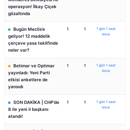
operasyon! İlkay Çiçek
gözaltında
Bugün Meclis’e
1
1
1 gün 1 saat
önce
geliyor! 12 maddelik
çerçeve yasa teklifinde
neler var?
Betimar ve Optimar
1
1
1 gün 1 saat
önce
yayınladı: Yeni Parti
etkisi anketlere de
yansıdı
SON DAKİKA | CHP’de
1
1
1 gün 1 saat
önce
8 ile yeni il başkanı
atandı!