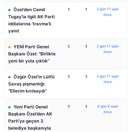
Özel’den Cemil
1
1
2 gün 17 saat
önce
Tugay’la ilgili AK Parti
iddialarına ‘travma’lı
yanıt
YENİ Parti Genel
1
1
2 gün 17 saat
önce
Başkanı Özel: “Birlikte
yeni bir yola çıktık”
Özgür Özel’in Lütfü
1
1
2 gün 17 saat
önce
Savaş pişmanlığı:
“Ellerim kırılsaydı”
Yeni Parti Genel
1
1
4 gün 9 saat
önce
Başkanı Özel’den AK
Parti’ye geçen 3
belediye başkanıyla