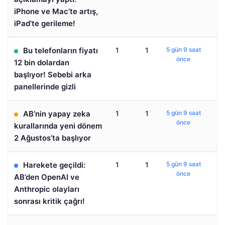
iPhone ve Mac’te artış,
iPad’te gerileme!
Bu telefonların fiyatı
1
1
5 gün 9 saat
önce
12 bin dolardan
başlıyor! Sebebi arka
panellerinde gizli
AB’nin yapay zeka
1
1
5 gün 9 saat
önce
kurallarında yeni dönem
2 Ağustos’ta başlıyor
Harekete geçildi:
1
1
5 gün 9 saat
önce
AB’den OpenAI ve
Anthropic olayları
sonrası kritik çağrı!