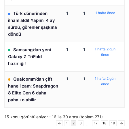
Türk dönerinden
1
1
1 hafta önce
ilham aldı! Yapımı 4 ay
sürdü, görenler şaşkına
döndü
Samsung’dan yeni
1
1
1 hafta 2 gün
önce
Galaxy Z TriFold
hazırlığı!
Qualcomm’dan çift
1
1
1 hafta 2 gün
önce
haneli zam: Snapdragon
8 Elite Gen 6 daha
pahalı olabilir
15 konu görüntüleniyor - 16 ile 30 arası (toplam 271)
←
1
2
3
17
18
19
→
…