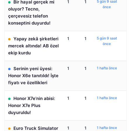
Bir hayal gerçek mi
1
1
5 gün 9 saat
önce
oluyor? Tecno,
çerçevesiz telefon
konseptini duyurdu!
Yapay zekâ şirketleri
1
1
5 gün 9 saat
önce
mercek altında! AB özel
ekip kurdu
Serinin yeni üyesi:
1
1
1 hafta önce
Honor X6e tanıtıldı! İşte
fiyatı ve özellikleri
Honor X7e’nin abisi:
1
1
1 hafta önce
Honor X7e Plus
duyuruldu!
Euro Truck Simulator
1
1
1 hafta önce