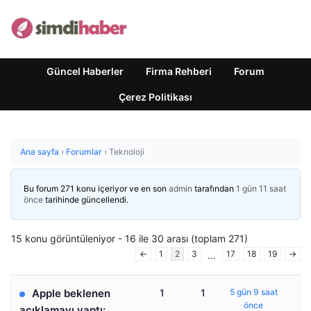
Güncel Haberler
Firma Rehberi
Forum
Çerez Politikası
Ana sayfa
›
Forumlar
›
Teknoloji
Bu forum 271 konu içeriyor ve en son
admin
tarafından
1 gün 11 saat
önce
tarihinde güncellendi.
15 konu görüntüleniyor - 16 ile 30 arası (toplam 271)
←
1
2
3
17
18
19
→
…
Apple beklenen
1
1
5 gün 9 saat
önce
açıklamayı yaptı: