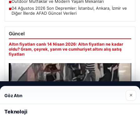
Outdoor Mutfaklar ve Modern Yaşam Mekanları
■
04 Ağustos 2026 Son Depremler: İstanbul, Ankara, İzmir ve
■
Diğer İllerde AFAD Güncel Verileri
Güncel
Altın fiyatları canlı 14 Nisan 2026: Altın fiyatları ne kadar
oldu? Gram, çeyrek, yarım ve cumhuriyet altını alış satış
fiyatları
Web sitemizi nasıl kullandığınızı daha iyi anlayabilmek,
Ağustos 5, 2026
×
Göz Atın
deneyiminizi kişiselleştirmek ve geliştirmek amacıyla çerezler
2 yaşındaki bebeği Heimlich manevrasıyla kurtaran
kullanıyoruz.
Çerez Politikamız
personele ödül
Teknoloji
Reddet
Kabul Et
Son Eklenen Firmalar