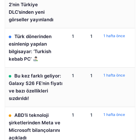
2’nin Türkiye
DLC’sinden yeni
görseller yayınlandı
Türk dönerinden
1
1
1 hafta önce
esinlenip yapılan
bilgisayar: ‘Turkish
kebab PC’
Bu kez farklı geliyor:
1
1
1 hafta önce
Galaxy S26 FE’nin fiyatı
ve bazı özellikleri
sızdırıldı!
ABD’li teknoloji
1
1
1 hafta önce
şirketlerinden Meta ve
Microsoft bilançolarını
açıkladı