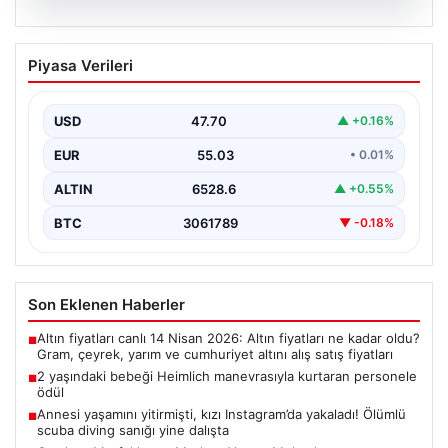
05.08.2026
2 yaşındaki bebeği Heimlich
Piyasa Verileri
manevrasıyla kurtaran personele ödül
{"title": "2 Yaşındaki Bebeği Heimlich Manevrası ile
Kurtaran Görevlilere Takdir Belgesi", "content":
USD
47.70
▲ +0.16%
"İstanbul Sabiha…
EUR
55.03
• 0.01%
ALTIN
6528.6
▲ +0.55%
BTC
3061789
▼ -0.18%
Son Eklenen Haberler
Altın fiyatları canlı 14 Nisan 2026: Altın fiyatları ne kadar oldu?
■
Gram, çeyrek, yarım ve cumhuriyet altını alış satış fiyatları
2 yaşındaki bebeği Heimlich manevrasıyla kurtaran personele
■
ödül
Annesi yaşamını yitirmişti, kızı Instagram’da yakaladı! Ölümlü
■
scuba diving sanığı yine dalışta