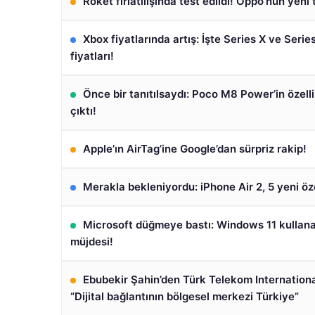
Roket fırlatılışında test edildi! Oppo’nun yeni 
Xbox fiyatlarında artış: İşte Series X ve Serie
fiyatları!
Önce bir tanıtılsaydı: Poco M8 Power’in özelli
çıktı!
Apple’ın AirTag’ine Google’dan sürpriz rakip!
Merakla bekleniyordu: iPhone Air 2, 5 yeni öze
Microsoft düğmeye bastı: Windows 11 kullana
müjdesi!
Ebubekir Şahin’den Türk Telekom International
“Dijital bağlantının bölgesel merkezi Türkiye”