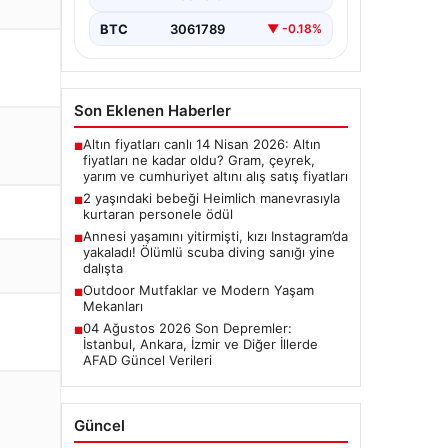
BTC
3061789
▼ -0.18%
Son Eklenen Haberler
Altın fiyatları canlı 14 Nisan 2026: Altın
■
fiyatları ne kadar oldu? Gram, çeyrek,
yarım ve cumhuriyet altını alış satış fiyatları
2 yaşındaki bebeği Heimlich manevrasıyla
■
kurtaran personele ödül
Annesi yaşamını yitirmişti, kızı Instagram’da
■
yakaladı! Ölümlü scuba diving sanığı yine
dalışta
Outdoor Mutfaklar ve Modern Yaşam
■
Mekanları
04 Ağustos 2026 Son Depremler:
■
İstanbul, Ankara, İzmir ve Diğer İllerde
AFAD Güncel Verileri
Güncel