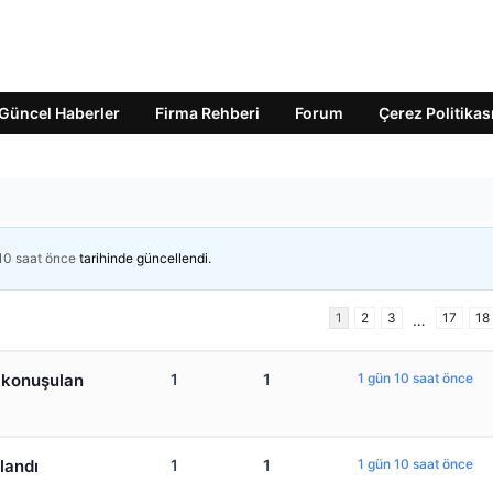
Güncel Haberler
Firma Rehberi
Forum
Çerez Politikas
10 saat önce
tarihinde güncellendi.
1
2
3
17
18
…
e konuşulan
1
1
1 gün 10 saat önce
landı
1
1
1 gün 10 saat önce