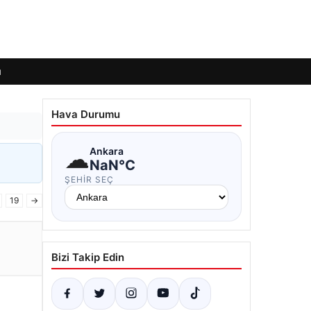
ı
Hava Durumu
☁
Ankara
NaN°C
ŞEHIR SEÇ
19
→
Bizi Takip Edin