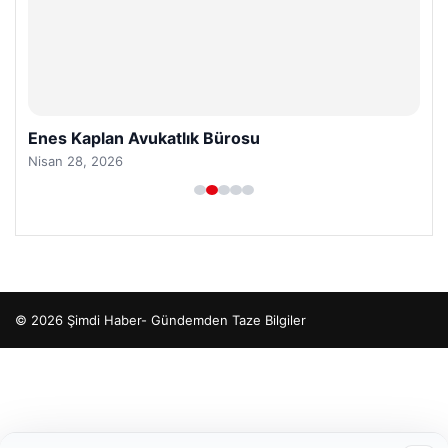
Enes Kaplan Avukatlık Bürosu
Nisan 28, 2026
© 2026 Şimdi Haber- Gündemden Taze Bilgiler
etcio