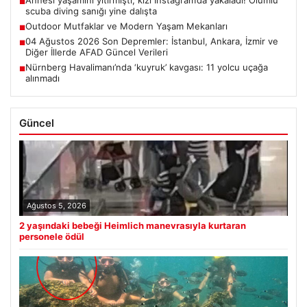
Annesi yaşamını yitirmişti, kızı Instagram’da yakaladı! Ölümlü
■
scuba diving sanığı yine dalışta
Outdoor Mutfaklar ve Modern Yaşam Mekanları
■
04 Ağustos 2026 Son Depremler: İstanbul, Ankara, İzmir ve
■
Diğer İllerde AFAD Güncel Verileri
Nürnberg Havalimanı’nda ‘kuyruk’ kavgası: 11 yolcu uçağa
■
alınmadı
Güncel
Ağustos 5, 2026
2 yaşındaki bebeği Heimlich manevrasıyla kurtaran
personele ödül