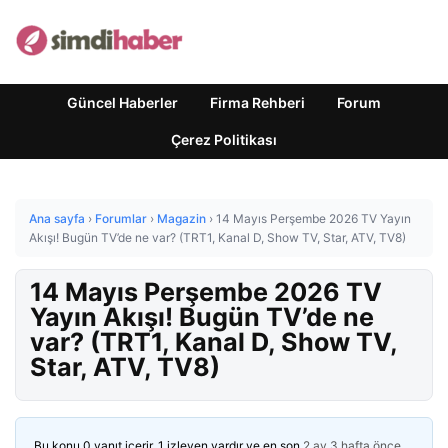
Güncel Haberler
Firma Rehberi
Forum
Çerez Politikası
Ana sayfa
›
Forumlar
›
Magazin
›
14 Mayıs Perşembe 2026 TV Yayın
Akışı! Bugün TV’de ne var? (TRT1, Kanal D, Show TV, Star, ATV, TV8)
14 Mayıs Perşembe 2026 TV
Yayın Akışı! Bugün TV’de ne
var? (TRT1, Kanal D, Show TV,
Star, ATV, TV8)
Bu konu 0 yanıt içerir, 1 izleyen vardır ve en son
2 ay 3 hafta önce