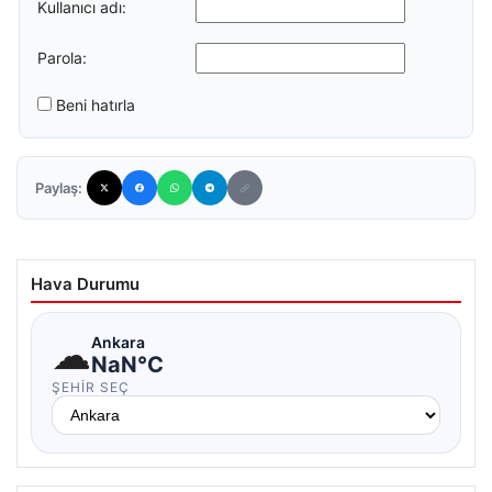
Kullanıcı adı:
Parola:
Beni hatırla
Paylaş:
Hava Durumu
☁
Ankara
NaN°C
ŞEHIR SEÇ