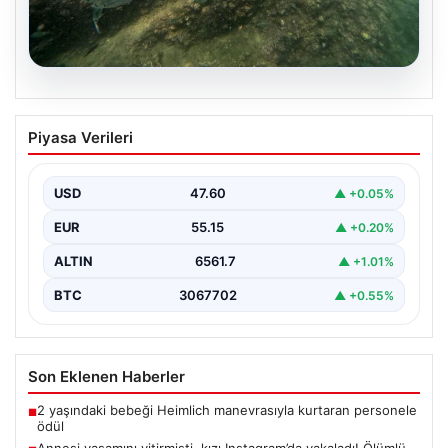
05.08.2026
Annesi yaşamını yitirmişti, kızı
Piyasa Verileri
Instagram’da yakaladı! Ölümlü scuba
diving sanığı yine dalışta
USD
47.60
▲ +0.05%
EUR
55.15
▲ +0.20%
ALTIN
6561.7
▲ +1.01%
BTC
3067702
▲ +0.55%
Son Eklenen Haberler
2 yaşındaki bebeği Heimlich manevrasıyla kurtaran personele
■
ödül