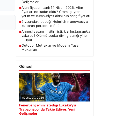
Gelişmeler
Altın fiyatları canlı 14 Nisan 2026: Altın
■
fiyatları ne kadar oldu? Gram, çeyrek,
yarım ve cumhuriyet altını alış satış fiyatları
2 yaşındaki bebeği Heimlich manevrasıyla
■
kurtaran personele ödül
Annesi yaşamını yitirmişti, kızı Instagram’da
■
yakaladı! Ölümlü scuba diving sanığı yine
dalışta
Outdoor Mutfaklar ve Modern Yaşam
■
Mekanları
Güncel
Ağustos 7, 2026
Fenerbahçe’nin İstediği Lukaku’yu
Trabzonspor da Takip Ediyor: Yeni
Gelişmeler