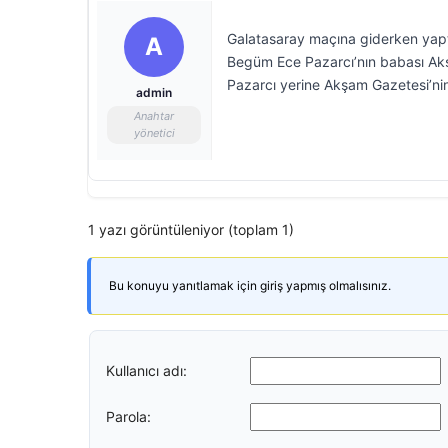
Galatasaray maçına giderken yapt
A
Begüm Ece Pazarcı’nın babası Akşa
Pazarcı yerine Akşam Gazetesi’nin
admin
Anahtar
yönetici
1 yazı görüntüleniyor (toplam 1)
Bu konuyu yanıtlamak için giriş yapmış olmalısınız.
Kullanıcı adı:
Parola: