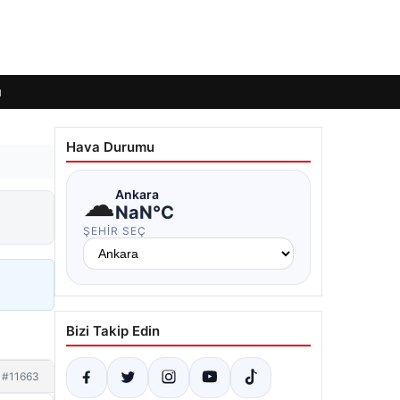
ı
Hava Durumu
☁
Ankara
NaN°C
ŞEHIR SEÇ
Bizi Takip Edin
#11663