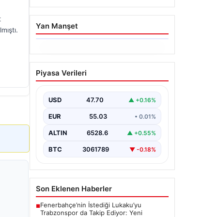
t
Yan Manşet
mıştı.
06.08.2026
Altın fiyatları canlı 14
Piyasa Verileri
Nisan 2026: Altın fiyatları
ne kadar oldu? Gram,
çeyrek, yarım ve
USD
47.70
▲ +0.16%
cumhuriyet altını alış satış
EUR
55.03
• 0.01%
fiyatları
ALTIN
6528.6
▲ +0.55%
BTC
3061789
▼ -0.18%
Son Eklenen Haberler
Fenerbahçe’nin İstediği Lukaku’yu
■
Trabzonspor da Takip Ediyor: Yeni