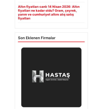
Altın fiyatları canlı 14 Nisan 2026: Altın
fiyatları ne kadar oldu? Gram, çeyrek,
yarım ve cumhuriyet altını alış satış
fiyatları
Son Eklenen Firmalar