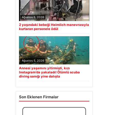
Ağustos 5, 2026
2 yaşındaki bebeği Heimlich manevrasıyla
kurtaran personele ödül
Ağustos 5, 2026
Annesi yaşamını yitirmişti, kızı
Instagram’da yakaladı! Ölümlü scuba
diving sanığı yine dalışta
Son Eklenen Firmalar