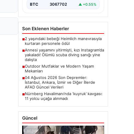
takip…
BTC
3067702
▲ +0.55%
Son Eklenen Haberler
2 yaşındaki bebeği Heimlich manevrasıyla
■
kurtaran personele ödül
Annesi yaşamını yitirmişti, kızı Instagram’da
■
yakaladı! Ölümlü scuba diving sanığı yine
dalışta
Outdoor Mutfaklar ve Modern Yaşam
■
Mekanları
04 Ağustos 2026 Son Depremler:
■
İstanbul, Ankara, İzmir ve Diğer İllerde
AFAD Güncel Verileri
Nürnberg Havalimanı’nda ‘kuyruk’ kavgası:
■
11 yolcu uçağa alınmadı
Güncel