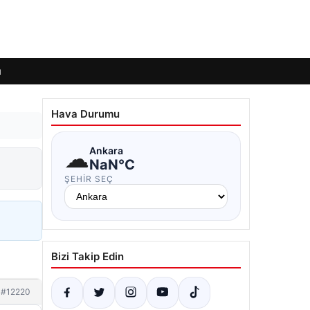
ı
Hava Durumu
☁
Ankara
NaN°C
ŞEHIR SEÇ
Bizi Takip Edin
#12220