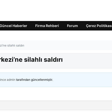
Güncel Haberler
Firma Rehberi
Forum
Çerez Politikas
ne silahlı saldırı
zi’ne silahlı saldırı
 önce
admin
tarafından güncellenmiştir.