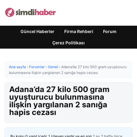
Güncel Haberler
Firma Rehberi
Forum
Çerez Politikası
Ana sayfa
›
Forumlar
›
Genel
›
Adana’da 27 kilo 500 gram uyuşturucu
bulunmasına ilişkin yargılanan 2 sanığa hapis cezası
Adana’da 27 kilo 500 gram
uyuşturucu bulunmasına
ilişkin yargılanan 2 sanığa
hapis cezası
Bu konu 0 yanıt içerir, 1 izleyen vardır ve en son
2 ay 2 hafta önce