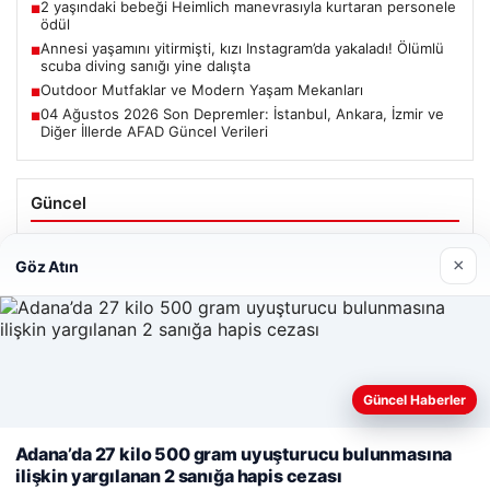
2 yaşındaki bebeği Heimlich manevrasıyla kurtaran personele
■
ödül
Annesi yaşamını yitirmişti, kızı Instagram’da yakaladı! Ölümlü
■
scuba diving sanığı yine dalışta
Outdoor Mutfaklar ve Modern Yaşam Mekanları
■
04 Ağustos 2026 Son Depremler: İstanbul, Ankara, İzmir ve
■
Diğer İllerde AFAD Güncel Verileri
Güncel
Altın fiyatları canlı 14 Nisan 2026: Altın fiyatları ne kadar
oldu? Gram, çeyrek, yarım ve cumhuriyet altını alış satış
×
Göz Atın
fiyatları
Web sitemizi nasıl kullandığınızı daha iyi anlayabilmek,
Güncel Haberler
Ağustos 5, 2026
deneyiminizi kişiselleştirmek ve geliştirmek amacıyla çerezler
2 yaşındaki bebeği Heimlich manevrasıyla kurtaran
kullanıyoruz.
Çerez Politikamız
Adana’da 27 kilo 500 gram uyuşturucu bulunmasına
personele ödül
ilişkin yargılanan 2 sanığa hapis cezası
Reddet
Kabul Et