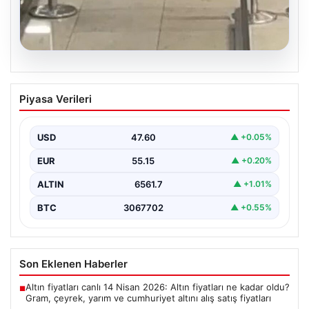
05.08.2026
2 yaşındaki bebeği Heimlich
Piyasa Verileri
manevrasıyla kurtaran personele ödül
{"title": "2 Yaşındaki Bebeği Heimlich Manevrası ile
Kurtaran Görevlilere Takdir Belgesi", "content":
USD
47.60
▲ +0.05%
"İstanbul Sabiha…
EUR
55.15
▲ +0.20%
ALTIN
6561.7
▲ +1.01%
BTC
3067702
▲ +0.55%
Son Eklenen Haberler
Altın fiyatları canlı 14 Nisan 2026: Altın fiyatları ne kadar oldu?
■
Gram, çeyrek, yarım ve cumhuriyet altını alış satış fiyatları