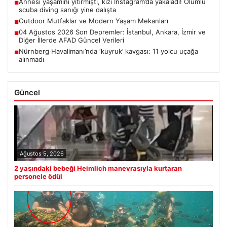
Annesi yaşamını yitirmişti, kızı Instagram’da yakaladı! Ölümlü
■
scuba diving sanığı yine dalışta
Outdoor Mutfaklar ve Modern Yaşam Mekanları
■
04 Ağustos 2026 Son Depremler: İstanbul, Ankara, İzmir ve
■
Diğer İllerde AFAD Güncel Verileri
Nürnberg Havalimanı’nda ‘kuyruk’ kavgası: 11 yolcu uçağa
■
alınmadı
Güncel
Ağustos 5, 2026
2 yaşındaki bebeği Heimlich manevrasıyla kurtaran
personele ödül