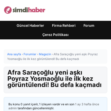
Güncel Haberler
Firma Rehberi
Forum
Çerez Politikası
Ana sayfa
›
Forumlar
›
Magazin
›
Afra Saraçoğlu yeni aşkı Poyraz
Yosmaoğlu ile ilk kez görüntülendi! Bu defa kaçmadı
Afra Saraçoğlu yeni aşkı
Poyraz Yosmaoğlu ile ilk kez
görüntülendi! Bu defa kaçmadı
Bu konu 0 yanıt içerir, 1 izleyen vardır ve en son
1 ay 3 hafta önce
admin
tarafından güncellenmiştir.