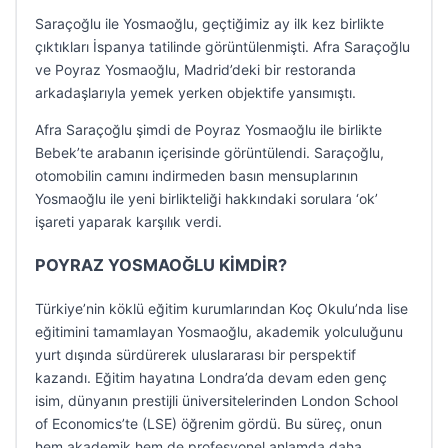
Saraçoğlu ile Yosmaoğlu, geçtiğimiz ay ilk kez birlikte
çıktıkları İspanya tatilinde görüntülenmişti. Afra Saraçoğlu
ve Poyraz Yosmaoğlu, Madrid’deki bir restoranda
arkadaşlarıyla yemek yerken objektife yansımıştı.
Afra Saraçoğlu şimdi de Poyraz Yosmaoğlu ile birlikte
Bebek’te arabanın içerisinde görüntülendi. Saraçoğlu,
otomobilin camını indirmeden basın mensuplarının
Yosmaoğlu ile yeni birlikteliği hakkındaki sorulara ‘ok’
işareti yaparak karşılık verdi.
POYRAZ YOSMAOĞLU KİMDİR?
Türkiye’nin köklü eğitim kurumlarından Koç Okulu’nda lise
eğitimini tamamlayan Yosmaoğlu, akademik yolculuğunu
yurt dışında sürdürerek uluslararası bir perspektif
kazandı. Eğitim hayatına Londra’da devam eden genç
isim, dünyanın prestijli üniversitelerinden London School
of Economics’te (LSE) öğrenim gördü. Bu süreç, onun
hem akademik hem de profesyonel anlamda daha