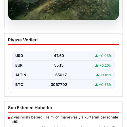
05.08.2026
Annesi yaşamını yitirmişti, kızı
Piyasa Verileri
Instagram’da yakaladı! Ölümlü scuba
diving sanığı yine dalışta
USD
47.60
▲ +0.05%
EUR
55.15
▲ +0.20%
ALTIN
6561.7
▲ +1.01%
BTC
3067702
▲ +0.55%
Son Eklenen Haberler
2 yaşındaki bebeği Heimlich manevrasıyla kurtaran personele
■
ödül