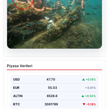
05.08.2026
Annesi yaşamını yitirmişti, kızı
Piyasa Verileri
Instagram’da yakaladı! Ölümlü scuba
diving sanığı yine dalışta
USD
47.70
▲ +0.16%
EUR
55.03
• 0.01%
ALTIN
6528.6
▲ +0.55%
BTC
3061789
▼ -0.18%