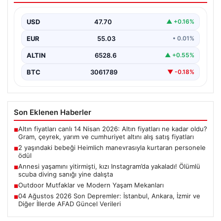
{"title": "2 Yaşındaki Bebeği Heimlich Manevrası ile
Kurtaran Görevlilere Takdir Belgesi", "content":
USD
47.70
▲ +0.16%
"İstanbul Sabiha…
EUR
55.03
• 0.01%
ALTIN
6528.6
▲ +0.55%
BTC
3061789
▼ -0.18%
Son Eklenen Haberler
Altın fiyatları canlı 14 Nisan 2026: Altın fiyatları ne kadar oldu?
■
Gram, çeyrek, yarım ve cumhuriyet altını alış satış fiyatları
2 yaşındaki bebeği Heimlich manevrasıyla kurtaran personele
■
ödül
Annesi yaşamını yitirmişti, kızı Instagram’da yakaladı! Ölümlü
■
scuba diving sanığı yine dalışta
Outdoor Mutfaklar ve Modern Yaşam Mekanları
■
04 Ağustos 2026 Son Depremler: İstanbul, Ankara, İzmir ve
■
Diğer İllerde AFAD Güncel Verileri