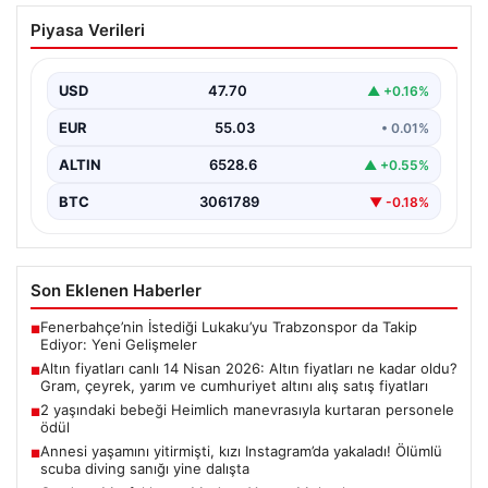
Altın fiyatları canlı 14 Nisan 2026: Altın
Piyasa Verileri
fiyatları ne kadar oldu? Gram, çeyrek,
yarım ve cumhuriyet altını alış satış
fiyatları
USD
47.70
▲ +0.16%
EUR
55.03
• 0.01%
ALTIN
6528.6
▲ +0.55%
BTC
3061789
▼ -0.18%
Son Eklenen Haberler
Fenerbahçe’nin İstediği Lukaku’yu Trabzonspor da Takip
■
Ediyor: Yeni Gelişmeler
Altın fiyatları canlı 14 Nisan 2026: Altın fiyatları ne kadar oldu?
■
Gram, çeyrek, yarım ve cumhuriyet altını alış satış fiyatları
2 yaşındaki bebeği Heimlich manevrasıyla kurtaran personele
■
ödül
Annesi yaşamını yitirmişti, kızı Instagram’da yakaladı! Ölümlü
■
scuba diving sanığı yine dalışta