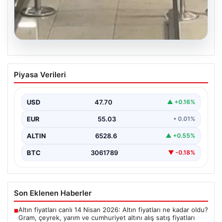
05.08.2026
2 yaşındaki bebeği Heimlich
Piyasa Verileri
manevrasıyla kurtaran personele ödül
{"title": "2 Yaşındaki Bebeği Heimlich Manevrası ile
Kurtaran Görevlilere Takdir Belgesi", "content":
USD
47.70
▲ +0.16%
"İstanbul Sabiha…
EUR
55.03
• 0.01%
ALTIN
6528.6
▲ +0.55%
BTC
3061789
▼ -0.18%
Son Eklenen Haberler
Altın fiyatları canlı 14 Nisan 2026: Altın fiyatları ne kadar oldu?
■
Gram, çeyrek, yarım ve cumhuriyet altını alış satış fiyatları