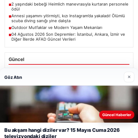
2 yaşındaki bebeği Heimlich manevrasıyla kurtaran personele
■
ödül
Annesi yaşamını yitirmişti, kızı Instagram’da yakaladı! Ölümlü
■
scuba diving sanığı yine dalışta
Outdoor Mutfaklar ve Modern Yaşam Mekanları
■
04 Ağustos 2026 Son Depremler: İstanbul, Ankara, İzmir ve
■
Diğer İllerde AFAD Güncel Verileri
Güncel
Altın fiyatları canlı 14 Nisan 2026: Altın fiyatları ne kadar
oldu? Gram, çeyrek, yarım ve cumhuriyet altını alış satış
×
Göz Atın
fiyatları
Web sitemizi nasıl kullandığınızı daha iyi anlayabilmek,
Güncel Haberler
Ağustos 5, 2026
deneyiminizi kişiselleştirmek ve geliştirmek amacıyla çerezler
2 yaşındaki bebeği Heimlich manevrasıyla kurtaran
kullanıyoruz.
Çerez Politikamız
Bu akşam hangi diziler var? 15 Mayıs Cuma 2026
personele ödül
televizyondaki diziler
Reddet
Kabul Et