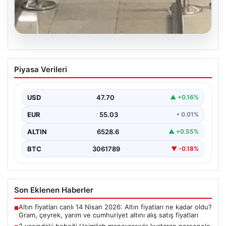
05.08.2026
2 yaşındaki bebeği Heimlich
Piyasa Verileri
manevrasıyla kurtaran personele ödül
{"title": "2 Yaşındaki Bebeği Heimlich Manevrası ile
Kurtaran Görevlilere Takdir Belgesi", "content":
USD
47.70
▲ +0.16%
"İstanbul Sabiha…
EUR
55.03
• 0.01%
ALTIN
6528.6
▲ +0.55%
BTC
3061789
▼ -0.18%
Son Eklenen Haberler
Altın fiyatları canlı 14 Nisan 2026: Altın fiyatları ne kadar oldu?
■
Gram, çeyrek, yarım ve cumhuriyet altını alış satış fiyatları
2 yaşındaki bebeği Heimlich manevrasıyla kurtaran personele