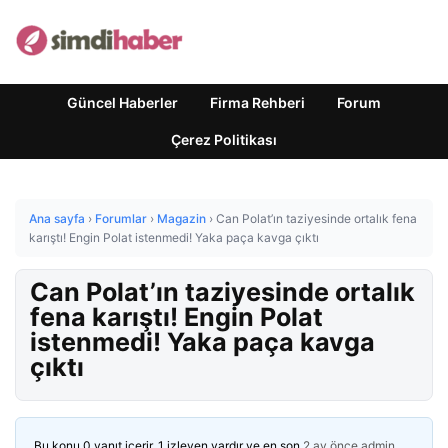
Güncel Haberler
Firma Rehberi
Forum
Çerez Politikası
Ana sayfa
›
Forumlar
›
Magazin
›
Can Polat’ın taziyesinde ortalık fena
karıştı! Engin Polat istenmedi! Yaka paça kavga çıktı
Can Polat’ın taziyesinde ortalık
fena karıştı! Engin Polat
istenmedi! Yaka paça kavga
çıktı
Bu konu 0 yanıt içerir, 1 izleyen vardır ve en son
2 ay önce
admin