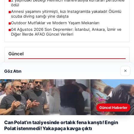
■
ödül
Annesi yaşamını yitirmişti, kızı Instagram’da yakaladı! Ölümlü
■
scuba diving sanığı yine dalışta
Outdoor Mutfaklar ve Modern Yaşam Mekanları
■
04 Ağustos 2026 Son Depremler: İstanbul, Ankara, İzmir ve
■
Diğer İllerde AFAD Güncel Verileri
Güncel
Altın fiyatları canlı 14 Nisan 2026: Altın fiyatları ne kadar
oldu? Gram, çeyrek, yarım ve cumhuriyet altını alış satış
×
Göz Atın
fiyatları
Web sitemizi nasıl kullandığınızı daha iyi anlayabilmek,
Güncel Haberler
Ağustos 5, 2026
deneyiminizi kişiselleştirmek ve geliştirmek amacıyla çerezler
2 yaşındaki bebeği Heimlich manevrasıyla kurtaran
kullanıyoruz.
Çerez Politikamız
Can Polat’ın taziyesinde ortalık fena karıştı! Engin
personele ödül
Polat istenmedi! Yaka paça kavga çıktı
Reddet
Kabul Et